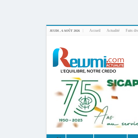
Uploader By Gse7en
Linux rewmi 5.15.0-164-generic #174-Ubuntu SMP Fri Nov 14 20:25:16 UTC 2
Accueil
Actualité
Faits di
JEUDI , 6 AOÛT 2026