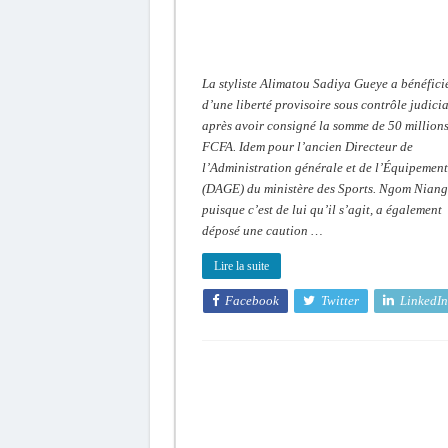
millions
FCFA
La styliste Alimatou Sadiya Gueye a bénéfici
d’une liberté provisoire sous contrôle judicia
après avoir consigné la somme de 50 million
FCFA. Idem pour l’ancien Directeur de
l’Administration générale et de l’Équipement
(DAGE) du ministère des Sports. Ngom Niang
puisque c’est de lui qu’il s’agit, a également
déposé une caution …
Lire la suite
Facebook
Twitter
LinkedIn