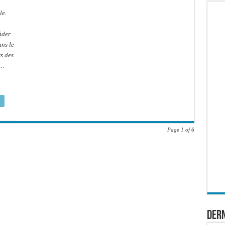
le.
ider
ns le
rs des
 …
Page 1 of 6
Dern