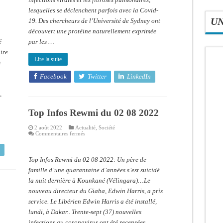
poumons
lesquelles se déclenchent parfois avec la Covid-
U
19. Des chercheurs de l’Université de Sydney ont
découvert une protéine naturellement exprimée
é
par les …
ire
Lire la suite
s
Facebook
Twitter
LinkedIn
,
Top Infos Rewmi du 02 08 2022
2 août 2022
Actualité
,
Société
sur
Commentaires fermés
Top
Infos
Rewmi
du
Top Infos Rewmi du 02 08 2022: Un père de
02
08
famille d’une quarantaine d’années s’est suicidé
2022
la nuit dernière à Kounkané (Vélingara)…Le
nouveau directeur du Giaba, Edwin Harris, a pris
service. Le Libérien Edwin Harris a été installé,
lundi, à Dakar.. Trente-sept (37) nouvelles
infections au coronavirus ont été recensées …