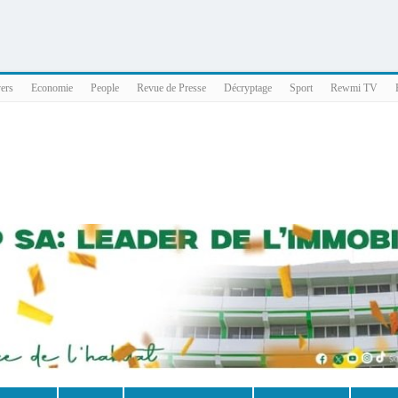
025 x86_64
vers
Economie
People
Revue de Presse
Décryptage
Sport
Rewmi TV