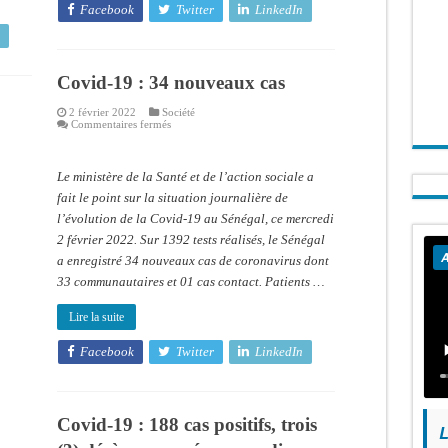
Facebook
Twitter
LinkedIn
Covid-19 : 34 nouveaux cas
2 février 2022
Société
sur
Commentaires fermés
Covid-
19
:
34
Le ministère de la Santé et de l’action sociale a
nouveaux
cas
fait le point sur la situation journalière de
l’évolution de la Covid-19 au Sénégal, ce mercredi
2 février 2022. Sur 1392 tests réalisés, le Sénégal
A
a enregistré 34 nouveaux cas de coronavirus dont
33 communautaires et 01 cas contact. Patients …
Lire la suite
Facebook
Twitter
LinkedIn
Covid-19 : 188 cas positifs, trois
L