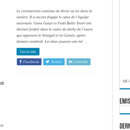
2021
:
Gana
Le coronavirus continue de dicter sa loi dans la
Guèye
et
tanière. Il a encore frappé le cœur de l’équipe
Ballo
nationale. Gana Guèye et Fodé Ballo Touré ont
Touré
testés
déclaré forfait dans le cadre du derby de l’ouest
positif
qui opposera le Sénégal et la Guinée, après
demain vendredi. Les deux joueurs ont été …
Lire la suite
Facebook
Twitter
LinkedIn
SIC
nt
EMIS
Dern
son