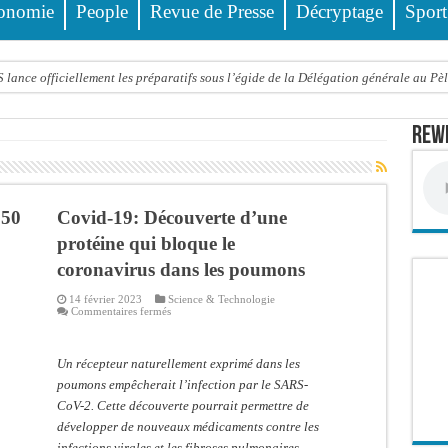
onomie
People
Revue de Presse
Décryptage
Sport
ance officiellement les préparatifs sous l’égide de la Délégation générale au Pè
eunesse et des sports Guéladio Ba en tournée, un important lot de matériels sanita
Rewm
e, les discours ne suffisent plus » (Mamadou AW-Candidat à la mairie de Golf Su
ir été empoisonnée, Amy Dione désigne le coupable avant de mourir
trois nouveaux financements de la Banque mondiale d’un montant global de 220,71
 50
Covid-19: Découverte d’une
 ans meurt noyé dans un bassin de rétention
protéine qui bloque le
coronavirus dans les poumons
Comité scientifique dévoile les fondements du thème central
14 février 2023
Science & Technologie
ko valide onze dossiers chauds
sur
Commentaires fermés
Covid-
PT : Soulèye Kane officiellement installé, il décline ses orientations
19:
Découverte
d’une
Un récepteur naturellement exprimé dans les
 deuil : Sokhna Mame Amy Mbacké, fille de Serigne Mountakha, rappelée à Dieu
protéine
qui
poumons empêcherait l’infection par le SARS-
bloque
CoV-2. Cette découverte pourrait permettre de
le
coronavirus
développer de nouveaux médicaments contre les
dans
les
infections virales et les fibroses pulmonaires,