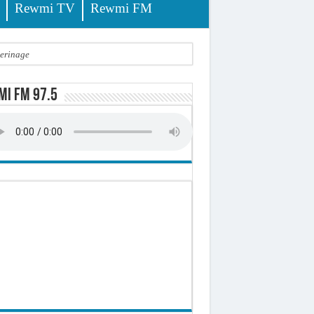
Rewmi TV
Rewmi FM
lerinage
ire octroyé
i FM 97.5
d)
 milliards de francs CFA