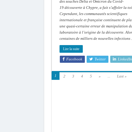
du
des souches Delta et Omicron du Covid-
Covid
19 découverte à Chypre, a fait s’affoler la toi
ou
une
Cependant, les communautés scientifiques
erreur
de
internationale et française continuent de pla
laboratoire
?
une quasi-certaine erreur de manipulation da
laboratoire à l’origine de la découverte. Alo
centaines de milliers de nouvelles infections
Lire la suite
Facebook
Twitter
LinkedIn
1
2
3
4
5
»
...
Last »