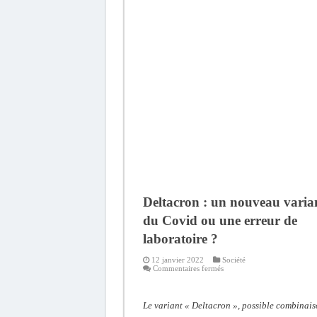
Deltacron : un nouveau varia
du Covid ou une erreur de
laboratoire ?
12 janvier 2022
Société
sur
Commentaires fermés
Deltacron
:
un
nouveau
Le variant « Deltacron », possible combinai
variant