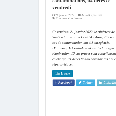
contaminations, 04 décès ce
vendredi
21 janvier 2022
Actualité
,
Société
sur
Commentaires fermés
Covid-
19:
203
nouvelles
Ce vendredi 21 janvier 2022, le ministère de 
contaminations,
04
Santé a fait le point Covid-19 Ainsi, 203 no
décès
cas de contamination ont été enregistrés.
ce
vendredi
D’ailleurs, 311 malades ont été déclarés guér
réanimation, 15 cas graves sont actuellement
en charge. 04 décès liés au coronavirus ont é
répertoriés ce …
Lire la suite
Facebook
Twitter
LinkedIn