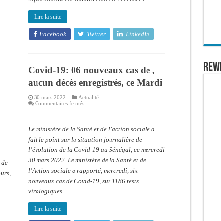
Lire la suite
Facebook
Twitter
LinkedIn
REW
Covid-19: 06 nouveaux cas de ,
aucun décès enregistrés, ce Mardi
30 mars 2022
Actualité
sur
Commentaires fermés
Covid-
19:
06
nouveaux
Le ministère de la Santé et de l’action sociale a
cas
de
fait le point sur la situation journalière de
,
l’évolution de la Covid-19 au Sénégal, ce mercredi
aucun
décès
30 mars 2022. Le ministère de la Santé et de
 de
enregistrés,
ce
l’Action sociale a rapporté, mercredi, six
urs,
Mardi
nouveaux cas de Covid-19, sur 1186 tests
virologiques …
Lire la suite