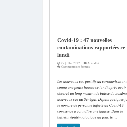
Covid-19 : 47 nouvelles
contaminations rapportées ce
lundi
25 juillet 2022
Actualité
sur
Commentaires fermés
Covid-
19
:
47
Les nouveaux cas positifs au coronavirus ont
nouvelles
contaminations
connu une petite hausse ce lundi après avoir
rapportées
observé un long moment de baisse du nombre
ce
lundi
nouveaux cas au Sénégal. Depuis quelques jo
le nombre de personne infecté au Covid-19
commence a connaître une hausse. Dans le
bulletin épidémiologique du jour, le …