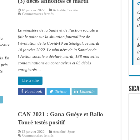
(3) décès annoncés ce mardi
c
18 janvier 2022
Actualité
,
Société
C
sur
Commentaires fermés
Covid-
d
19
d
:
188
Le ministère de la Santé et de l’action sociale a
cas
positifs,
fait le point sur la situation journalière de
L
la
trois
l’évolution de la Covid-19 au Sénégal, ce mardi
(3)
M
uveaux
décès
18 janvier 2022. Le ministère de la Santé et de
t
annoncés
ce
l’Action sociale a déclaré, mardi, 188 nouvelles
c
is. En
mardi
contaminations au coronavirus et 03 décès
 pris
enregistrés …
té
Lire la suite
SICA
Facebook
Twitter
LinkedIn
CAN 2021 : Gana Guèye et Ballo
Touré testés positif
12 janvier 2022
Actualité
,
Sport
sur
Commentaires fermés
CAN