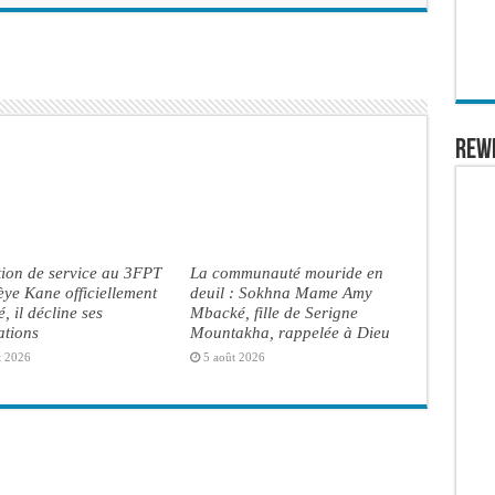
REW
ion de service au 3FPT
La communauté mouride en
èye Kane officiellement
deuil : Sokhna Mame Amy
é, il décline ses
Mbacké, fille de Serigne
ations
Mountakha, rappelée à Dieu
t 2026
5 août 2026