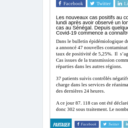
Facebook
Twitter
L
Les nouveaux cas positifs au c
lundi après avoir observé un 
cas au Sénégal. Depuis quelque
Covid-19 commence a connaîtr
Dans le bulletin épidémiologique du 
a annoncé 47 nouvelles contamination
taux de positivité de 5,25%. Il s’a
Cas issues de la transmission comm
réparties dans les autres régions.
37 patients suivis contrôlés négatif
charge dans les services de réanima
des dernières 24 heures.
A ce jour 87. 118 cas ont été déclar
donc 302 sous traitement. Le nombr
Facebook
Twitter
Partager