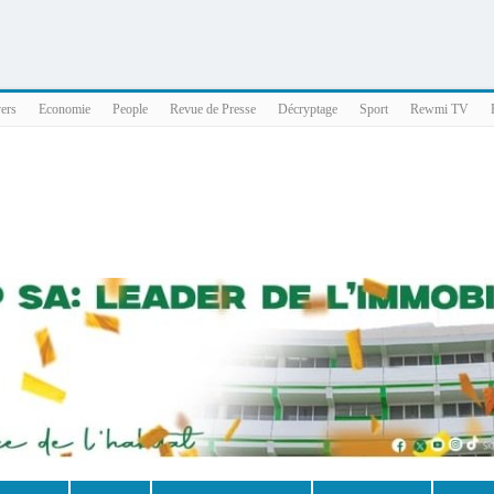
025 x86_64
vers
Economie
People
Revue de Presse
Décryptage
Sport
Rewmi TV