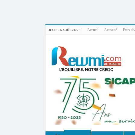
Uploader By Gse7en
Linux rewmi 5.15.0-164-generic #174-Ubuntu SMP Fri Nov 14 20:25:16 UTC 2
Accueil
Actualité
Faits di
JEUDI , 6 AOÛT 2026