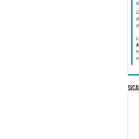
c
C
d
d
L
M
t
c
SICA