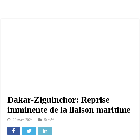
Crise en Guinée Bissau : la médiation sénégalaise a présenté les contours de son
Un déficit de 128,9 milliards de francs CFA de la balance commerciale en juin
Scandale de pédophilie, acte contre nature : Un coach de football démasqué pour
Banditisme : Fily Sané, ancien Lieutenant du célèbre Ino, de nouveau Interpellé
Affaire Farba Ngom : La balle, dans le camp du procureur financier
Succession de Pape Thiaw : la bombe à retardement qui menace la FSF
Baisse des réserves de sang : au CNTS de Dakar, des citoyens répondent à l’appe
Un tribunal américain bloque la construction de la salle de bal de Trump à la 
Dakar-Ziguinchor: Reprise
imminente de la liaison maritime
29 mars 2024
Société