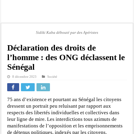
Barthélémy Dias réclame la dissolution de l’Assemblée nationale
Projet «Un étudiant, Un ordinateur» : pourquoi le parti Pastef demande une en
Titre : Conquête et Conservation du Pouvoir : Quand la Politique atteint ses lim
Marché de colonie de vacances 2026 : L’ARCOP confirme le bien fondé de la p
Sidiki Kaba débouté par des Apéristes
Abdou Fall, Babacar Gaye et Abdou Khafor Touré : réhabiliter la pensée dans 
Déclaration des droits de
Arrestation du « coach » Babou des Maristes : comment la gendarmerie a démas
l’homme : des ONG déclassent le
Macky Sall à l’ONU : la réponse sèche de Wade à un journaliste
Sénégal
Mercato : Idrissa Gueye signe en Saudi Pro League avec Al-Diriyah
8 décembre 2023
Société
75 ans d’existence et pourtant au Sénégal les citoyens
dressent un portrait peu reluisant par rapport aux
respects des libertés individuelles et collectives dans
leur ligne de mire. Les interdictions tous azimuts de
manifestations de l’opposition et les emprisonnements
de détenus politiques, indexés par les citoyens.