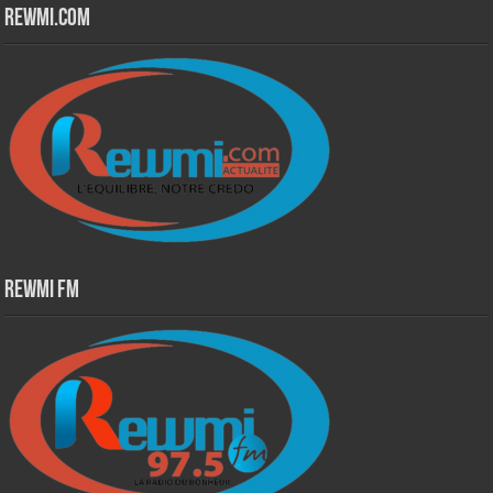
Rewmi.Com
Rewmi Fm