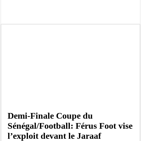
Moustapha Dramé rejoint Pastef
Crise en Guinée Bissau : la médiation sénégalaise a présenté les contours de son
Un déficit de 128,9 milliards de francs CFA de la balance commerciale en juin
Scandale de pédophilie, acte contre nature : Un coach de football démasqué pour
Banditisme : Fily Sané, ancien Lieutenant du célèbre Ino, de nouveau Interpellé
Affaire Farba Ngom : La balle, dans le camp du procureur financier
Succession de Pape Thiaw : la bombe à retardement qui menace la FSF
Baisse des réserves de sang : au CNTS de Dakar, des citoyens répondent à l’appe
Demi-Finale Coupe du
Sénégal/Football: Férus Foot vise
l’exploit devant le Jaraaf