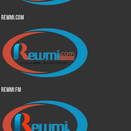
Rewmi.Com
Rewmi Fm