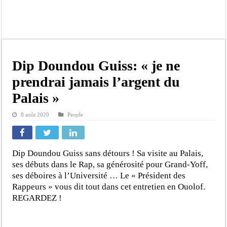
Touba : convaincue d’avoir été empoisonnée, Amy Dione désigne le coupable av
Le Sénégal bénéficie de trois nouveaux financements de la Banque mondiale d’u
Linguère : Un élève de 14 ans meurt noyé dans un bassin de rétention
Gamou 1448 H / 2026 : le Comité scientifique dévoile les fondements du thème c
Dip Doundou Guiss: « je ne
Assemblée nationale : Sonko valide onze dossiers chauds
prendrai jamais l’argent du
Passation de service au 3FPT : Soulèye Kane officiellement installé, il décline s
Palais »
La communauté mouride en deuil : Sokhna Mame Amy Mbacké, fille de Serigne 
8 août 2020
People
Élections territoriales : le FDR dénonce un « report de fait » et exige une conce
Dip Doundou Guiss sans détours ! Sa visite au Palais,
ses débuts dans le Rap, sa générosité pour Grand-Yoff,
ses déboires à l’Université … Le « Président des
Rappeurs » vous dit tout dans cet entretien en Ouolof.
REGARDEZ !