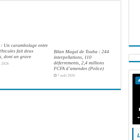
 : Un carambolage entre
véhicules fait deux
Bilan Magal de Touba : 244
s, dont un grave
interpellations, 110
déferrements, 2,4 millions
t 2026
FCFA d’amendes (Police)
7 août 2026
A
L