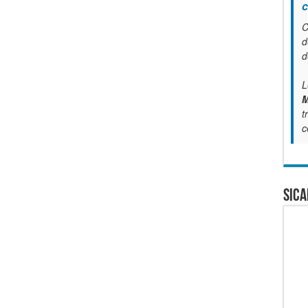
c
C
d
d
L
M
t
c
SICA