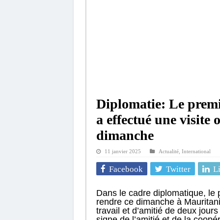
Diplomatie: Le pre
a effectué une visite 
dimanche
11 janvier 2025
Actualité
,
International
Facebook
Twitter
L
Dans le cadre diplomatique, le
rendre ce dimanche à Mauritanie 
travail et d’amitié de deux jour
signe de l’amitié et de la coopér