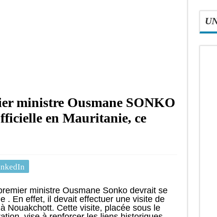
U
mier ministre Ousmane SONKO
officielle en Mauritanie, ce
inkedIn
 premier ministre Ousmane Sonko devrait se
. En effet, il devait effectuer une visite de
s à Nouakchott. Cette visite, placée sous le
ation, vise à renforcer les liens historiques