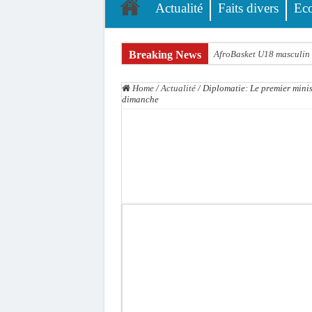
Actualité
Faits divers
Ec
Breaking News
AfroBasket U18 masculin :
Fatick : Un carambolage en
Home
/
Actualité
/
Diplomatie: Le premier minis
Bilan Magal de Touba : 24
dimanche
Tragédie à Guinaw-Rails S
Prétendu contrat de 50 mi
Assemblée nationale : une 
Don de sang : Pastef lance
Chavirement d’une pirogue
Hajj 2027 : le RENOPHUS l
Kamb, l’Inspecteur de la j