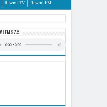
Rewmi TV
Rewmi FM
i FM 97.5
ursuites
pêche
lerinage
ire octroyé