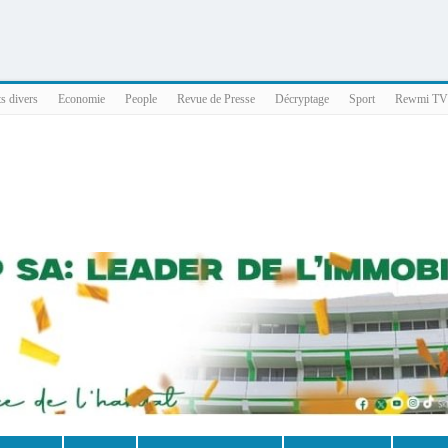
025 x86_64
ts divers
Economie
People
Revue de Presse
Décryptage
Sport
Rewmi TV