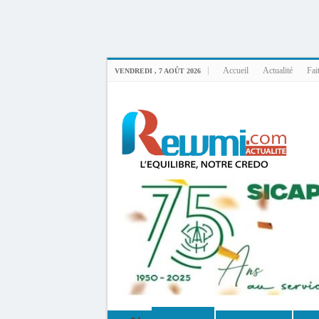
Uploader By Gse7en
Linux rewmi 5.15.0-164-generic #174-Ubuntu SMP Fri Nov 14 20:25:16 UTC 2
Accueil
Actualité
Fai
VENDREDI , 7 AOÛT 2026