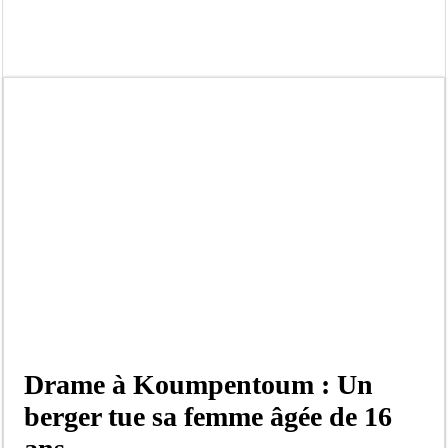
Tribunal de Dakar: Le verdict tombe pour Lamignou Darou, Oustaze Thiep et N
Candidature de Macky à l’ONU: le soutien de Diomaye «est venu un peu tard», 
Diamniadio : l’entreprise Sen Oscar perd un hangar de deux hectares dans un vi
Affaire F. B. G. : le point de presse Jamra reporté à la demande de ses avocats
Election à l’ONU: Macky Sall est «celui qui est en plus grande difficulté», anal
SENELEC : La torche qui balise l’émergence sénégalaise
KIIRAAY AU PALAIS — PASTEF À L’ASSEMBLÉE — LE FRAPP SUR LE FRONT POP
Électrification rurale : Thierno Alia MBENGUE plaide pour une énergie au serv
Drame à Koumpentoum : Un
berger tue sa femme âgée de 16