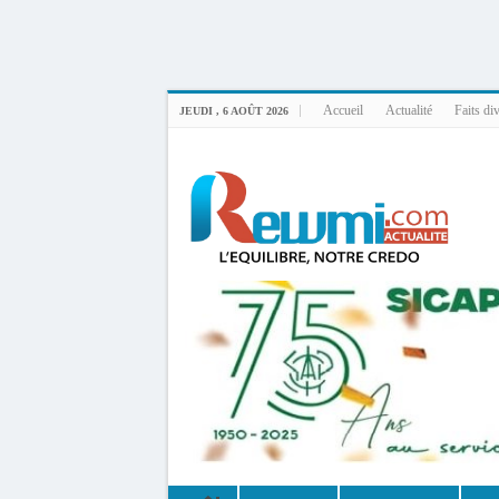
Uploader By Gse7en
Linux rewmi 5.15.0-164-generic #174-Ubuntu SMP Fri Nov 14 20:25:16 UTC 2
Accueil
Actualité
Faits di
JEUDI , 6 AOÛT 2026