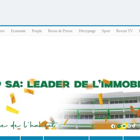
025 x86_64
vers
Economie
People
Revue de Presse
Décryptage
Sport
Rewmi TV