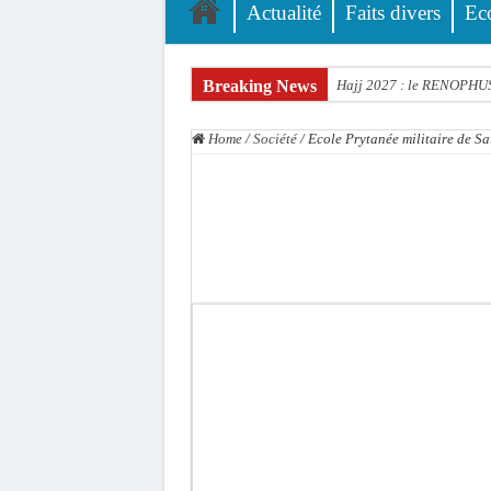
Actualité
Faits divers
Ec
Breaking News
Hajj 2027 : le RENOPHUS l
Kamb, l’Inspecteur de la j
Home
/
Société
/
Ecole Prytanée militaire de Sa
« Quand le mandat s’achèv
Touba : convaincue d’avo
Le Sénégal bénéficie de 
Linguère : Un élève de 14
Gamou 1448 H / 2026 : le 
Assemblée nationale : Son
Passation de service au 3F
La communauté mouride en