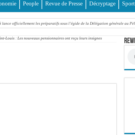
onomie
People
Revue de Presse
Décryptage
Sport
ance officiellement les préparatifs sous l’égide de la Délégation générale au Pè
eunesse et des sports Guéladio Ba en tournée, un important lot de matériels sanita
int-Louis : Les nouveaux pensionnaires ont reçu leurs insignes
Rewm
e, les discours ne suffisent plus » (Mamadou AW-Candidat à la mairie de Golf Su
ir été empoisonnée, Amy Dione désigne le coupable avant de mourir
trois nouveaux financements de la Banque mondiale d’un montant global de 220,71
 ans meurt noyé dans un bassin de rétention
Comité scientifique dévoile les fondements du thème central
ko valide onze dossiers chauds
PT : Soulèye Kane officiellement installé, il décline ses orientations
 deuil : Sokhna Mame Amy Mbacké, fille de Serigne Mountakha, rappelée à Dieu