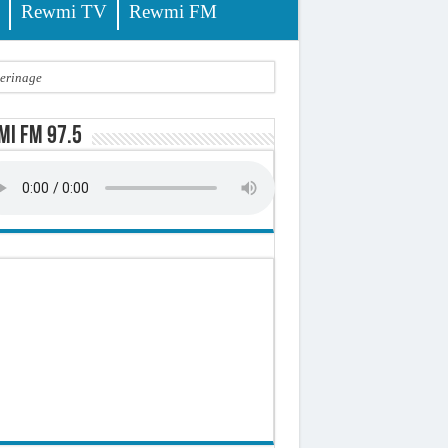
Rewmi TV
Rewmi FM
lerinage
ire octroyé
i FM 97.5
d)
 milliards de francs CFA