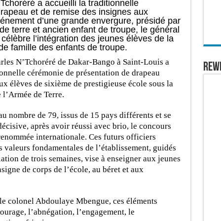
choréré a accueilli la traditionnelle
rapeau et de remise des insignes aux
énement d’une grande envergure, présidé par
de terre et ancien enfant de troupe, le général
célèbre l’intégration des jeunes élèves de la
de famille des enfants de troupe.
arles N’Tchoréré de Dakar-Bango à Saint-Louis a
REW
tionnelle cérémonie de présentation de drapeau
aux élèves de sixième de prestigieuse école sous la
 l’Armée de Terre.
au nombre de 79, issus de 15 pays différents et se
décisive, après avoir réussi avec brio, le concours
renommée internationale. Ces futurs officiers
s valeurs fondamentales de l’établissement, guidés
tiation de trois semaines, vise à enseigner aux jeunes
nsigne de corps de l’école, au béret et aux
 le colonel Abdoulaye Mbengue, ces éléments
courage, l’abnégation, l’engagement, le