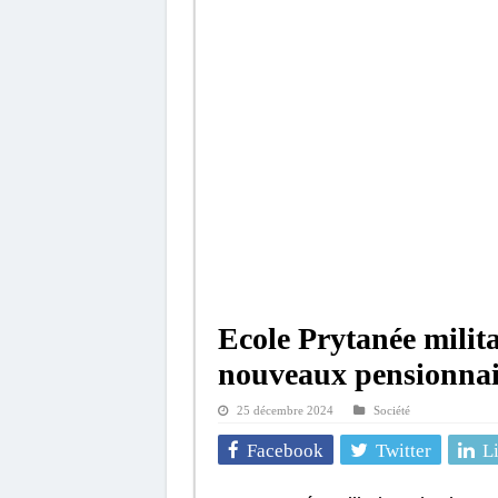
Ecole Prytanée milita
nouveaux pensionnair
25 décembre 2024
Société
Facebook
Twitter
L