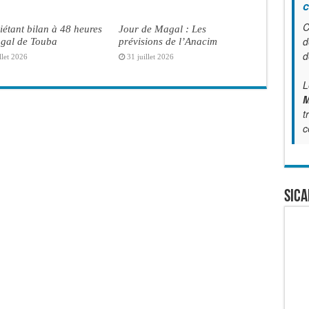
c
C
iétant bilan à 48 heures
Jour de Magal : Les
d
gal de Touba
prévisions de l’Anacim
d
llet 2026
31 juillet 2026
L
M
t
c
SICA