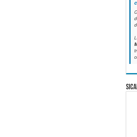
c
C
d
d
L
M
t
c
SICA