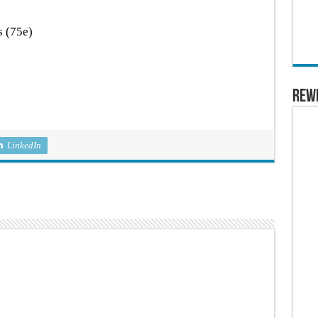
s (75e)
REW
LinkedIn