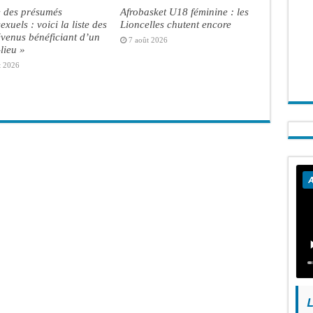
e des présumés
Afrobasket U18 féminine : les
xuels : voici la liste des
Lioncelles chutent encore
venus bénéficiant d’un
7 août 2026
lieu »
t 2026
A
L