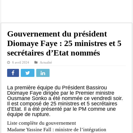
Bilan Magal de Touba : 244 interpellations, 110 déferrements, 2,4 millions FCF
Tragédie à Guinaw-Rails Sud : il poignarde à mort son frère aîné
Prétendu contrat de 50 millions FCFA : la LONASE dément tout lien avec « Fénia
Assemblée nationale : une session extraordinaire convoquée sur les exonérations 
Gouvernement du président
Don de sang : Pastef lance un appel à ses militants, sympathisants et à l’ensemb
Diomaye Faye : 25 ministres et 5
Chavirement d’une pirogue à Djibonker: une fillette décède, des rescapés dans u
secrétaires d’Etat nommés
Hajj 2027 : le RENOPHUS lance officiellement les préparatifs sous l’égide de l
6 avril 2024
Actualité
Kamb, l’Inspecteur de la jeunesse et des sports Guéladio Ba en tournée, un impor
La première équipe du Président Bassirou
Diomaye Faye dirigée par le Premier ministre
Ousmane Sonko a été nommée ce vendredi soir.
Il est composé de 25 ministres et 5 secrétaires
d’Etat. Il a été présenté par le PM comme une
équipe de rupture.
Liste complète du gouvernement
Madame Yassine Fall : ministre de l’intégration