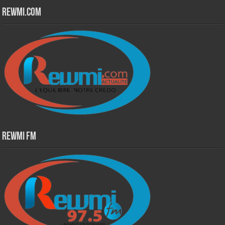
Rewmi.Com
Rewmi Fm