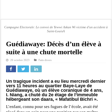
Afrobasket U18 féminine : les Lioncelles chutent encore
Ziguinchor : électrocution du bétail, catastrophe évitée de justesse
Affaire Khadim Ba : L’action publique éteinte, le PDG de Locafrique recouvre la
Aide aux ménages vulnérables : 92 976 ménages ciblés, 135 000 FCFA prévus p
Campagne Electorale: Le convoi de Yewwi Askan Wi victime d'un accident à
Saint-LouisA
Secteur extractif au Sénégal : 303 milliards de FCFA de revenus générés par au
AfroBasket U18 masculin : le Sénégal domine le Rwanda et réussit son entrée en
Guédiawaye: Décès d’un élève à
Fatick : Un carambolage entre trois véhicules fait deux blessés, dont un grave
suite à une chute mortelle
Bilan Magal de Touba : 244 interpellations, 110 déferrements, 2,4 millions FCF
20 octobre 2023
Faits divers
Un tragique incident a eu lieu mercredi dernier
vers 11 heures au quartier Baye-Laye de
Guédiawaye, où un élève coranique de 4 ans,
I. Niang, a chuté du 2e étage de l’immeuble
hébergeant son daara, « Mafatibul Bichri ».
L’enfant, connu pour ses fugues de l’école, avait été