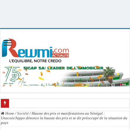
Uploader By Gse7en
Linux rewmi 5.15.0-164-generic #174-Ubuntu SMP Fri Nov 14 20:25:16 UTC
2025 x86_64
Chavirement d’une pirogue à Djibonker: une fillette décède, des rescapés dans u
Home
/
Société
/
Hausse des prix et manifestations au Sénégal :
Unacois/Jappo dénonce la hausse des prix et se dit préoccupé de la situation du
Hajj 2027 : le RENOPHUS lance officiellement les préparatifs sous l’égide de l
pays