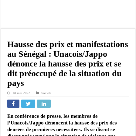
Kamb, l’Inspecteur de la jeunesse et des sports Guéladio Ba en tournée, un impor
« Quand le mandat s’achève, les discours ne suffisent plus » (Mamadou AW-Cand
Touba : convaincue d’avoir été empoisonnée, Amy Dione désigne le coupable av
Le Sénégal bénéficie de trois nouveaux financements de la Banque mondiale d’u
Linguère : Un élève de 14 ans meurt noyé dans un bassin de rétention
Hausse des prix et manifestations
Gamou 1448 H / 2026 : le Comité scientifique dévoile les fondements du thème c
au Sénégal : Unacois/Jappo
Assemblée nationale : Sonko valide onze dossiers chauds
dénonce la hausse des prix et se
Passation de service au 3FPT : Soulèye Kane officiellement installé, il décline s
dit préoccupé de la situation du
pays
18 mai 2023
Société
En conférence de presse, les membres de
l’Unacois/Jappo dénoncent la hausse des prix des
denrées de premières nécessitées. Ils se disent se