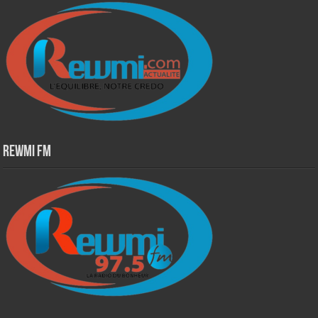
Rewmi Fm