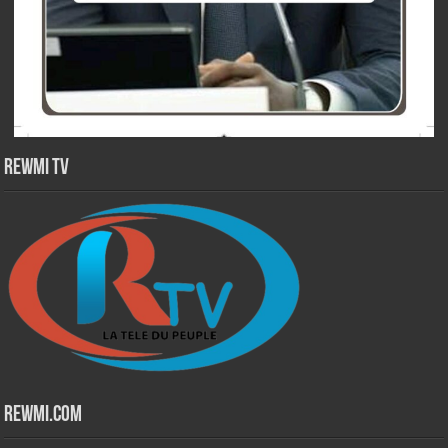
Rewmi TV
Rewmi.Com