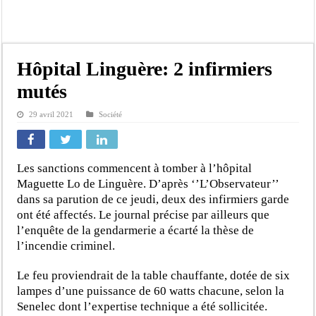
Kamb, l’Inspecteur de la jeunesse et des sports Guéladio Ba en tournée, un impor
« Quand le mandat s’achève, les discours ne suffisent plus » (Mamadou AW-Cand
Touba : convaincue d’avoir été empoisonnée, Amy Dione désigne le coupable av
Hôpital Linguère: 2 infirmiers
Le Sénégal bénéficie de trois nouveaux financements de la Banque mondiale d’u
mutés
Linguère : Un élève de 14 ans meurt noyé dans un bassin de rétention
29 avril 2021
Société
Gamou 1448 H / 2026 : le Comité scientifique dévoile les fondements du thème c
Assemblée nationale : Sonko valide onze dossiers chauds
Passation de service au 3FPT : Soulèye Kane officiellement installé, il décline s
Les sanctions commencent à tomber à l’hôpital
Maguette Lo de Linguère. D’après ‘’L’Observateur’’
dans sa parution de ce jeudi, deux des infirmiers garde
ont été affectés. Le journal précise par ailleurs que
l’enquête de la gendarmerie a écarté la thèse de
l’incendie criminel.
Le feu proviendrait de la table chauffante, dotée de six
lampes d’une puissance de 60 watts chacune, selon la
Senelec dont l’expertise technique a été sollicitée.