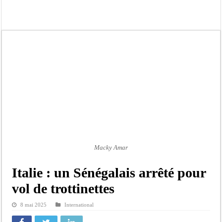
Crise en Guinée Bissau : la médiation sénégalaise a présenté les contours de son
Un déficit de 128,9 milliards de francs CFA de la balance commerciale en juin
Scandale de pédophilie, acte contre nature : Un coach de football démasqué pour
Banditisme : Fily Sané, ancien Lieutenant du célèbre Ino, de nouveau Interpellé
Affaire Farba Ngom : La balle, dans le camp du procureur financier
Succession de Pape Thiaw : la bombe à retardement qui menace la FSF
Baisse des réserves de sang : au CNTS de Dakar, des citoyens répondent à l’appe
Un tribunal américain bloque la construction de la salle de bal de Trump à la 
Macky Amar
Italie : un Sénégalais arrêté pour
vol de trottinettes
8 mai 2025
International