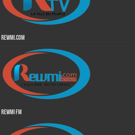
Rewmi.Com
Rewmi Fm