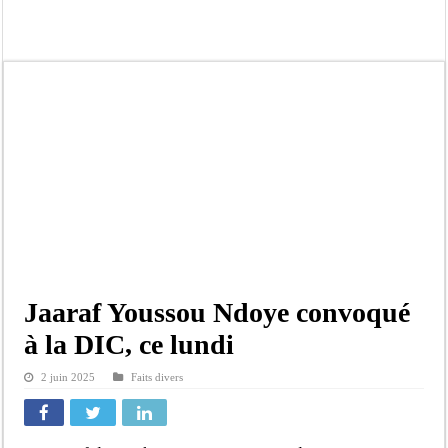
Afrobasket U18 féminine : les Lioncelles chutent encore
Ziguinchor : électrocution du bétail, catastrophe évitée de justesse
Affaire Khadim Ba : L’action publique éteinte, le PDG de Locafrique recouvre la
Aide aux ménages vulnérables : 92 976 ménages ciblés, 135 000 FCFA prévus p
Secteur extractif au Sénégal : 303 milliards de FCFA de revenus générés par au
AfroBasket U18 masculin : le Sénégal domine le Rwanda et réussit son entrée en
Fatick : Un carambolage entre trois véhicules fait deux blessés, dont un grave
Bilan Magal de Touba : 244 interpellations, 110 déferrements, 2,4 millions FCF
Jaaraf Youssou Ndoye convoqué
à la DIC, ce lundi
2 juin 2025
Faits divers