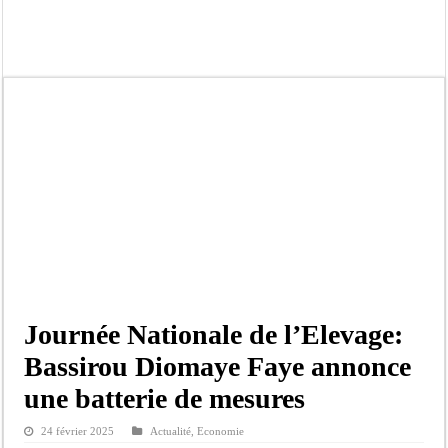
Kamb, l’Inspecteur de la jeunesse et des sports Guéladio Ba en tournée, un impor
« Quand le mandat s’achève, les discours ne suffisent plus » (Mamadou AW-Cand
Touba : convaincue d’avoir été empoisonnée, Amy Dione désigne le coupable av
Le Sénégal bénéficie de trois nouveaux financements de la Banque mondiale d’u
Linguère : Un élève de 14 ans meurt noyé dans un bassin de rétention
Gamou 1448 H / 2026 : le Comité scientifique dévoile les fondements du thème c
Assemblée nationale : Sonko valide onze dossiers chauds
Passation de service au 3FPT : Soulèye Kane officiellement installé, il décline s
Journée Nationale de l’Elevage:
Bassirou Diomaye Faye annonce
une batterie de mesures
24 février 2025
Actualité
,
Economie