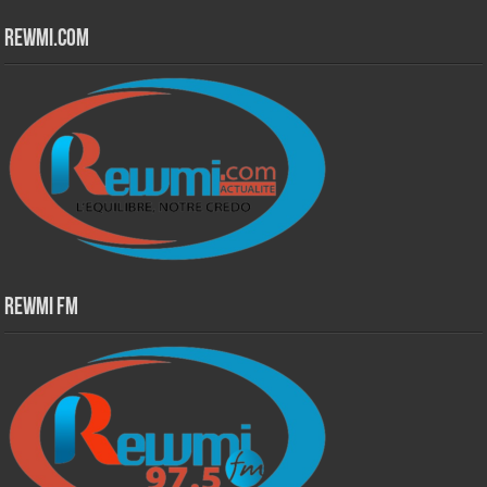
Rewmi.Com
Rewmi Fm