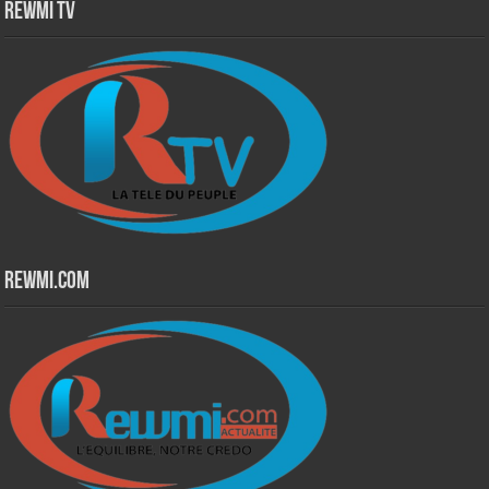
Rewmi TV
Rewmi.Com