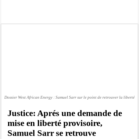
Touba : convaincue d’avoir été empoisonnée, Amy Dione désigne le coupable av
Le Sénégal bénéficie de trois nouveaux financements de la Banque mondiale d’u
Linguère : Un élève de 14 ans meurt noyé dans un bassin de rétention
Gamou 1448 H / 2026 : le Comité scientifique dévoile les fondements du thème c
Assemblée nationale : Sonko valide onze dossiers chauds
Passation de service au 3FPT : Soulèye Kane officiellement installé, il décline s
La communauté mouride en deuil : Sokhna Mame Amy Mbacké, fille de Serigne 
Élections territoriales : le FDR dénonce un « report de fait » et exige une conce
Dossier West African Energy : Samuel Sarr sur le point de retrouver la liberté
Justice: Aprés une demande de
mise en liberté provisoire,
Samuel Sarr se retrouve