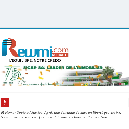
Uploader By Gse7en
Linux rewmi 5.15.0-164-generic #174-Ubuntu SMP Fri Nov 14 20:25:16 UTC
2025 x86_64
Kamb : L’Inspecteur de la jeunesse et des sports Guéladio Ba octroie un importan
Home
/
Société
/
Justice: Aprés une demande de mise en liberté provisoire,
Samuel Sarr se retrouve finalement devant la chambre d’accusation
« Quand le mandat s’achève, les discours ne suffisent plus » (Mamadou AW-Cand