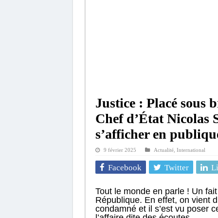
Justice : Placé sous b
Chef d’État Nicolas 
s’afficher en publiqu
9 février 2025
Actualité
,
International
Facebook
Twitter
L
Tout le monde en parle ! Un fait
République. En effet, on vient 
condamné et il s’est vu poser c
l’affaire dite des écoutes.