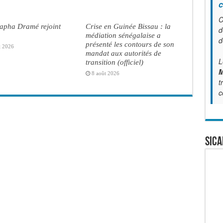
c
C
apha Dramé rejoint
Crise en Guinée Bissau : la
d
médiation sénégalaise a
d
présenté les contours de son
t 2026
mandat aux autorités de
L
transition (officiel)
M
8 août 2026
t
c
SICA