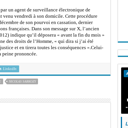
sé par un agent de surveillance électronique de
est venu vendredi à son domicile. Cette procédure
8 décembre de son pourvoi en cassation, dernier
tions françaises. Dans son message sur X, l’ancien
12) indique qu’il déposera « avant la fin du mois »
e des droits de l’Homme, « qui dira si j’ai été
justice et en tirera toutes les conséquences ».Celui-
la peine prononcée.
LinkedIn
A
E
NICOLAS SARKOZY
L