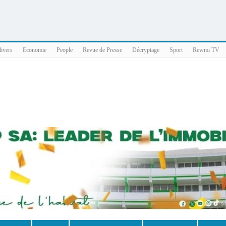
025 x86_64
divers
Economie
People
Revue de Presse
Décryptage
Sport
Rewmi TV