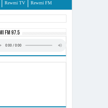
Rewmi TV
Rewmi FM
i FM 97.5
sition (officiel)
 élèves