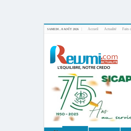
Uploader By Gse7en
Linux rewmi 5.15.0-164-generic #174-Ubuntu SMP Fri Nov 14 20:25:16 UTC 2
Accueil
Actualité
Faits 
SAMEDI , 8 AOÛT 2026