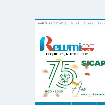
Uploader By Gse7en
Linux rewmi 5.15.0-164-generic #174-Ubuntu SMP Fri Nov 14 20:25:16 UTC 2
Accueil
Actualité
Faits 
SAMEDI , 8 AOÛT 2026