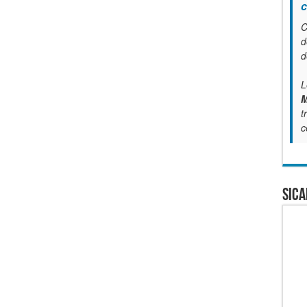
c
C
d
d
L
M
t
c
SICA