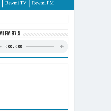
Rewmi TV
Rewmi FM
i FM 97.5
sition (officiel)
 élèves