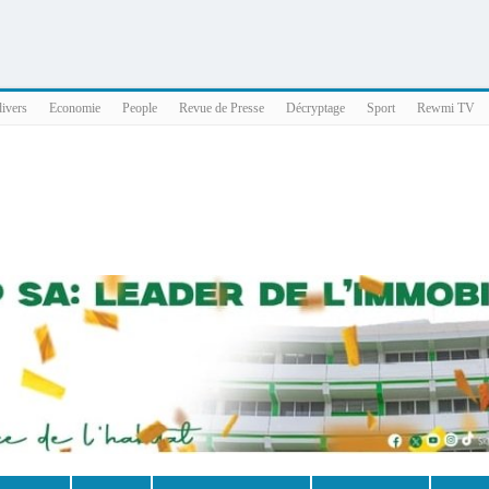
025 x86_64
divers
Economie
People
Revue de Presse
Décryptage
Sport
Rewmi TV