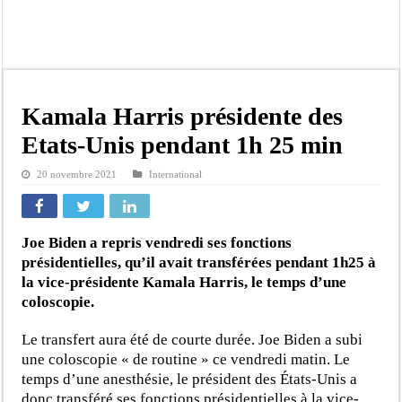
Tribunal de Dakar: Le verdict tombe pour Lamignou Darou, Oustaze Thiep et N
Candidature de Macky à l’ONU: le soutien de Diomaye «est venu un peu tard», 
Diamniadio : l’entreprise Sen Oscar perd un hangar de deux hectares dans un vi
Affaire F. B. G. : le point de presse Jamra reporté à la demande de ses avocats
Kamala Harris présidente des
Election à l’ONU: Macky Sall est «celui qui est en plus grande difficulté», anal
Etats-Unis pendant 1h 25 min
SENELEC : La torche qui balise l’émergence sénégalaise
20 novembre 2021
International
KIIRAAY AU PALAIS — PASTEF À L’ASSEMBLÉE — LE FRAPP SUR LE FRONT POP
Électrification rurale : Thierno Alia MBENGUE plaide pour une énergie au serv
Joe Biden a repris vendredi ses fonctions
présidentielles, qu’il avait transférées pendant 1h25 à
la vice-présidente Kamala Harris, le temps d’une
coloscopie.
Le transfert aura été de courte durée. Joe Biden a subi
une coloscopie « de routine » ce vendredi matin. Le
temps d’une anesthésie, le président des États-Unis a
donc transféré ses fonctions présidentielles à la vice-