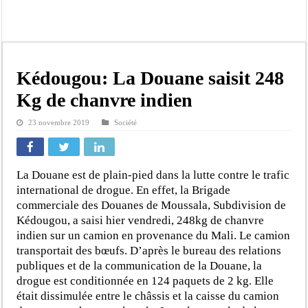
Affaire Khadim Ba : L’action publique éteinte, le PDG de Locafrique recouvre la
Aide aux ménages vulnérables : 92 976 ménages ciblés, 135 000 FCFA prévus p
Secteur extractif au Sénégal : 303 milliards de FCFA de revenus générés par au
AfroBasket U18 masculin : le Sénégal domine le Rwanda et réussit son entrée en
Kédougou: La Douane saisit 248
Fatick : Un carambolage entre trois véhicules fait deux blessés, dont un grave
Kg de chanvre indien
Bilan Magal de Touba : 244 interpellations, 110 déferrements, 2,4 millions FCF
23 novembre 2019
Société
Tragédie à Guinaw-Rails Sud : il poignarde à mort son frère aîné
Prétendu contrat de 50 millions FCFA : la LONASE dément tout lien avec « Fénia
La Douane est de plain-pied dans la lutte contre le trafic
international de drogue. En effet, la Brigade
commerciale des Douanes de Moussala, Subdivision de
Kédougou, a saisi hier vendredi, 248kg de chanvre
indien sur un camion en provenance du Mali. Le camion
transportait des bœufs. D’après le bureau des relations
publiques et de la communication de la Douane, la
drogue est conditionnée en 124 paquets de 2 kg. Elle
était dissimulée entre le châssis et la caisse du camion