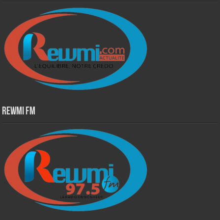
Rewmi Fm