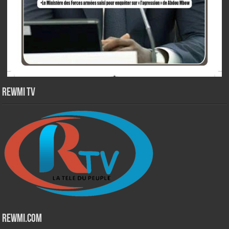
Rewmi TV
Rewmi.Com