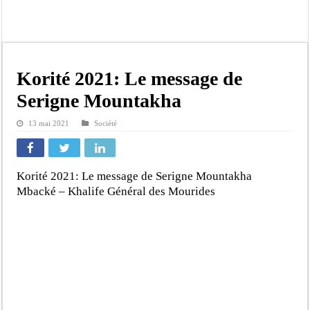
Kamb, l’Inspecteur de la jeunesse et des sports Guéladio Ba en tournée, un impor
« Quand le mandat s’achève, les discours ne suffisent plus » (Mamadou AW-Cand
Touba : convaincue d’avoir été empoisonnée, Amy Dione désigne le coupable av
Le Sénégal bénéficie de trois nouveaux financements de la Banque mondiale d’u
Korité 2021: Le message de
Linguère : Un élève de 14 ans meurt noyé dans un bassin de rétention
Serigne Mountakha
Gamou 1448 H / 2026 : le Comité scientifique dévoile les fondements du thème c
13 mai 2021
Société
Assemblée nationale : Sonko valide onze dossiers chauds
Passation de service au 3FPT : Soulèye Kane officiellement installé, il décline s
Korité 2021: Le message de Serigne Mountakha
Mbacké – Khalife Général des Mourides