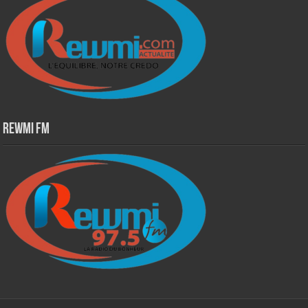
Rewmi Fm