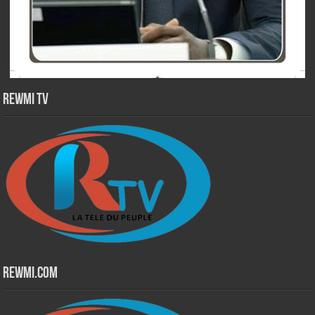
Rewmi TV
Rewmi.Com