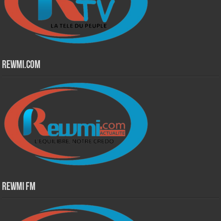
Rewmi.Com
Rewmi Fm