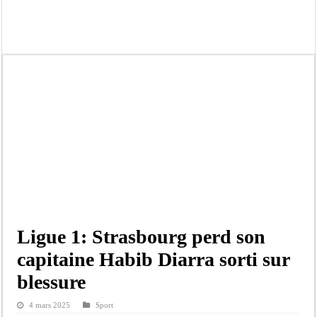
Affaire Pape Cheikh Diallo et Cie : Ousmane Kane prédit une « cascade de relax
Moustapha Dramé rejoint Pastef
Crise en Guinée Bissau : la médiation sénégalaise a présenté les contours de son
Un déficit de 128,9 milliards de francs CFA de la balance commerciale en juin
Scandale de pédophilie, acte contre nature : Un coach de football démasqué pour
Banditisme : Fily Sané, ancien Lieutenant du célèbre Ino, de nouveau Interpellé
Affaire Farba Ngom : La balle, dans le camp du procureur financier
Succession de Pape Thiaw : la bombe à retardement qui menace la FSF
Ligue 1: Strasbourg perd son
capitaine Habib Diarra sorti sur
blessure
4 mars 2025
Sport