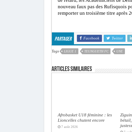
de retard, les Académiciens de Déni
nouveau faux pas des Rufisquois po
remporter un troisième titre après 
Facebook
Twitter
Partager
Tags
LIGUE 1
TEUNGUETH FC
UNE
Articles similaires
Afrobasket U18 féminine : les
Ziguin
Lioncelles chutent encore
bétail
justes
7 août 2026
7 aoû