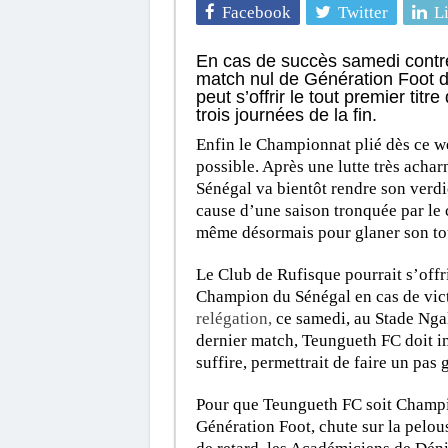
Facebook
Twitter
L
En cas de succès samedi contre
match nul de Génération Foot 
peut s’offrir le tout premier t
trois journées de la fin.
Enfin le Championnat plié dès ce we
possible. Après une lutte très acha
Sénégal va bientôt rendre son verdict
cause d’une saison tronquée par le
même désormais pour glaner son tou
Le Club de Rufisque pourrait s’offri
Champion du Sénégal en cas de vict
relégation,
ce samedi, au Stade Ngal
dernier match, Teungueth FC doit im
suffire, permettrait de faire un pas 
Pour que Teungueth FC soit Champi
Génération Foot, chute sur la pelou