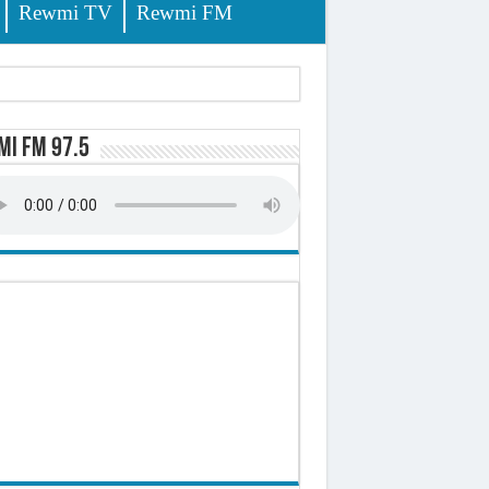
Rewmi TV
Rewmi FM
i FM 97.5
ursuites