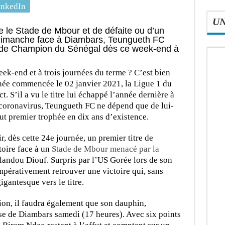
inkedIn
U
 le Stade de Mbour et de défaite ou d’un
dimanche face à Diambars, Teungueth FC
itre de Champion du Sénégal dès ce week-end à
ek-end et à trois journées du terme ? C’est bien
rnée commencée le 02 janvier 2021, la Ligue 1 du
. S’il a vu le titre lui échappé l’année dernière à
 coronavirus, Teungueth FC ne dépend que de lui-
t premier trophée en dix ans d’existence.
r, dès cette 24e journée, un premier titre de
oire face à un
Stade de Mbour menacé par la
andou Diouf. Surpris par l’US Gorée lors de son
pérativement retrouver une victoire qui, sans
gigantesque vers le titre.
on, il faudra également que son dauphin,
se de Diambars samedi (17 heures). Avec six points