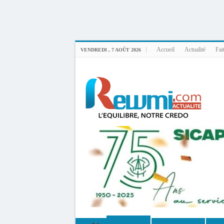
Uploader By Gse7en
Linux rewmi 5.15.0-164-generic #174-Ubuntu SMP Fri Nov 14 20:25:16 UTC 2
Accueil
Actualité
Fai
VENDREDI , 7 AOÛT 2026