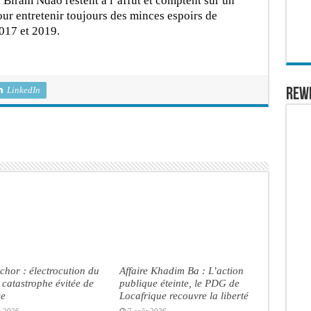
 Biram Ndao restent à l’affut et comptent sur un
ur entretenir toujours des minces espoirs de
2017 et 2019.
LinkedIn
REW
chor : électrocution du
Affaire Khadim Ba : L’action
, catastrophe évitée de
publique éteinte, le PDG de
se
Locafrique recouvre la liberté
t 2026
7 août 2026