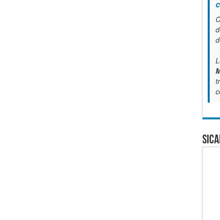
c
C
d
d
L
M
t
c
SICA