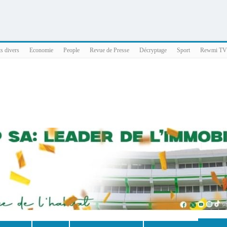
025 x86_64
ts divers
Economie
People
Revue de Presse
Décryptage
Sport
Rewmi TV