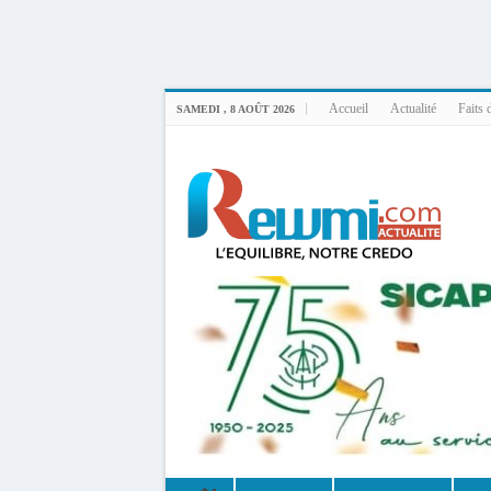
Uploader By Gse7en
Linux rewmi 5.15.0-164-generic #174-Ubuntu SMP Fri Nov 14 20:25:16 UTC 2
Accueil
Actualité
Faits 
SAMEDI , 8 AOÛT 2026