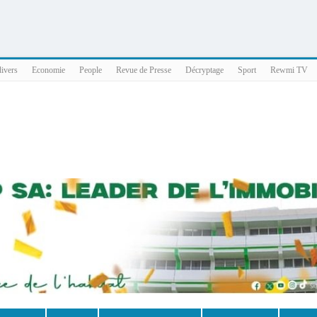
025 x86_64
divers
Economie
People
Revue de Presse
Décryptage
Sport
Rewmi TV