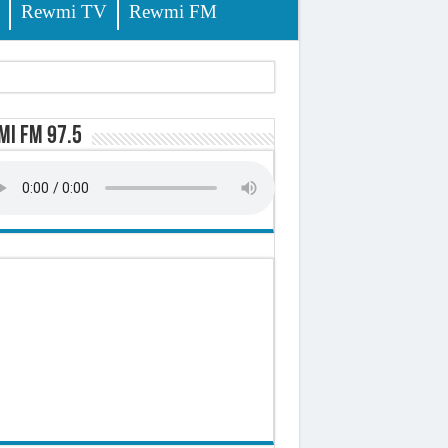
Rewmi TV
Rewmi FM
tés renvoyées devant le tribunal
i FM 97.5