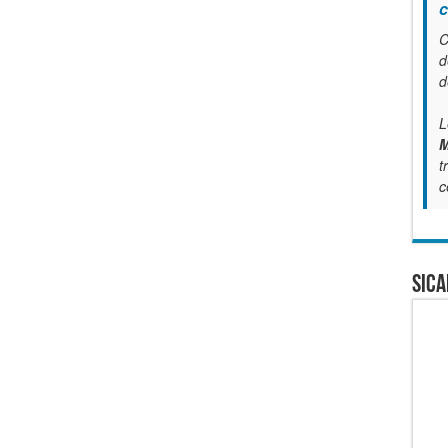
c
C
d
d
L
M
t
c
SICA