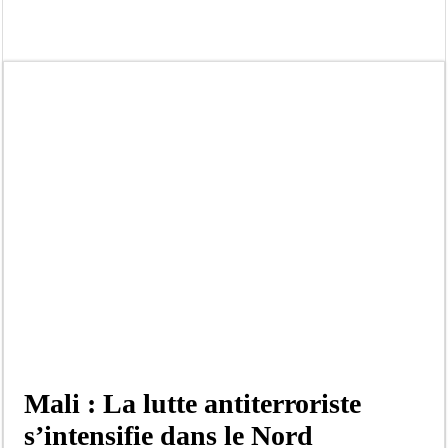
« Quand le mandat s’achève, les discours ne suffisent plus » (Mamadou AW-Cand
Touba : convaincue d’avoir été empoisonnée, Amy Dione désigne le coupable av
Le Sénégal bénéficie de trois nouveaux financements de la Banque mondiale d’u
Linguère : Un élève de 14 ans meurt noyé dans un bassin de rétention
Gamou 1448 H / 2026 : le Comité scientifique dévoile les fondements du thème c
Assemblée nationale : Sonko valide onze dossiers chauds
Passation de service au 3FPT : Soulèye Kane officiellement installé, il décline s
La communauté mouride en deuil : Sokhna Mame Amy Mbacké, fille de Serigne 
Mali : La lutte antiterroriste
s’intensifie dans le Nord