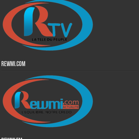
Rewmi.Com