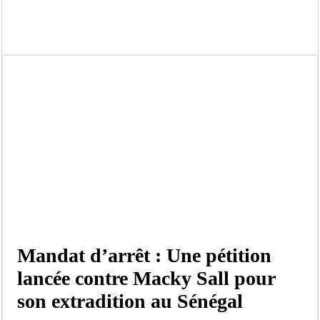
Contrôle des fonds spéciaux : la majorité parlementaire accusée d’ »opportuni
Linguere: le ministre Idrissa Samb réunit des maires et prédit la victoire du part
Mouvement pour le renouveau de Dahra Djoloff: Le coordonnateur El Hadji Dème
Le restaurant Aby’s Garden d’Aby Ndour ravagé par un incendie
Ousmane Sonko crache ses vérités à Diomaye: « Des vies ne sont pas tombées p
Élections municipales : le calendrier fait débat
Gamou de Tivaouane 2026 : Habib Sy Mansour met en garde les influenceurs cont
Tivaouane : les recommandations du Khalife général des Tidianes pour le Gam
Mandat d’arrêt : Une pétition
lancée contre Macky Sall pour
son extradition au Sénégal