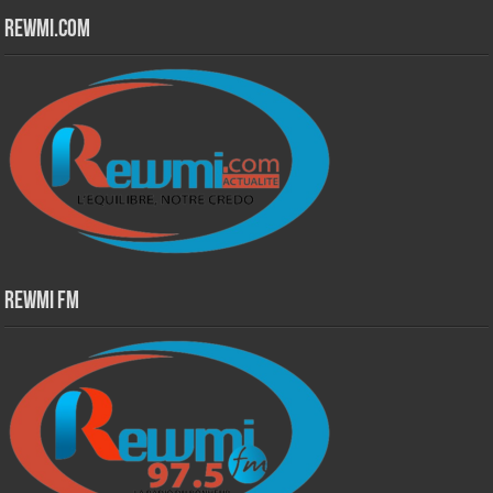
Rewmi.Com
Rewmi Fm