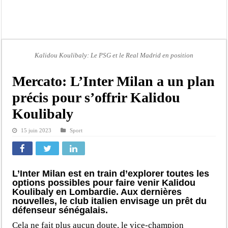
Ousmane Sonko crache ses vérités à Diomaye: « Des vies ne sont pas tombées p
Élections municipales : le calendrier fait débat
Gamou de Tivaouane 2026 : Habib Sy Mansour met en garde les influenceurs cont
Tivaouane : les recommandations du Khalife général des Tidianes pour le Gam
Kalidou Koulibaly: Le PSG et le Real Madrid en position
Dakar : vaste opération de la Gendarmerie, 60 abris provisoires démantelés et 2
Mercato: L’Inter Milan a un plan
Dahra Djoloff a vibré au rythme réservant un accueil exceptionnel au Présiden
précis pour s’offrir Kalidou
Inondations à Linguère, le ministre Idrissa Samb apporte son soutien aux sinistr
Koulibaly
Affaire Pape Cheikh Diallo et Cie : Ousmane Kane prédit une « cascade de relax
15 juin 2023
Sport
L’Inter Milan est en train d’explorer toutes les
options possibles pour faire venir Kalidou
Koulibaly en Lombardie. Aux dernières
nouvelles, le club italien envisage un prêt du
défenseur sénégalais.
Cela ne fait plus aucun doute, le vice-champion