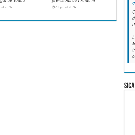
gal de Touba
prévisions de l’Anacim
c
llet 2026
31 juillet 2026
C
d
d
L
M
t
c
SICA