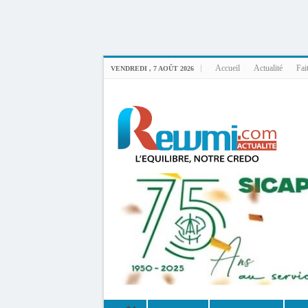
Uploader By Gse7en
Linux rewmi 5.15.0-164-generic #174-Ubuntu SMP Fri Nov 14 20:25:16 UTC 2
Accueil
Actualité
Fai
VENDREDI , 7 AOÛT 2026