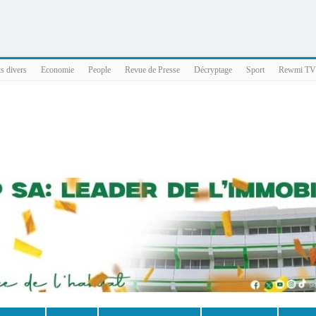
025 x86_64
ts divers
Economie
People
Revue de Presse
Décryptage
Sport
Rewmi TV