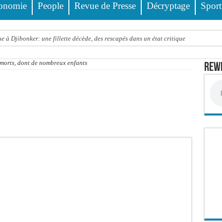
onomie
People
Revue de Presse
Décryptage
Sport
 à Djibonker: une fillette décède, des rescapés dans un état critique
ance officiellement les préparatifs sous l’égide de la Délégation générale au Pè
orts, dont de nombreux enfants
Rewm
eunesse et des sports Guéladio Ba en tournée, un important lot de matériels sanita
e, les discours ne suffisent plus » (Mamadou AW-Candidat à la mairie de Golf Su
ir été empoisonnée, Amy Dione désigne le coupable avant de mourir
trois nouveaux financements de la Banque mondiale d’un montant global de 220,71
 ans meurt noyé dans un bassin de rétention
Comité scientifique dévoile les fondements du thème central
ko valide onze dossiers chauds
PT : Soulèye Kane officiellement installé, il décline ses orientations