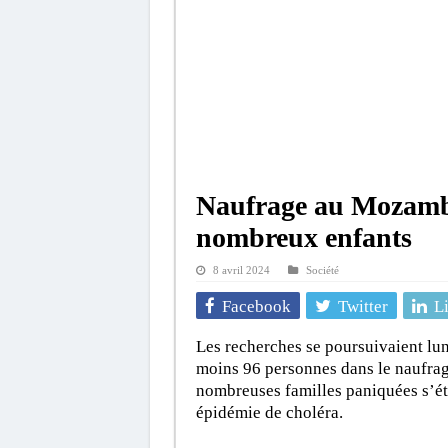
Naufrage au Mozambi
nombreux enfants
8 avril 2024
Société
Facebook
Twitter
L
Les recherches se poursuivaient lu
moins 96 personnes dans le naufrag
nombreuses familles paniquées s’ét
épidémie de choléra.