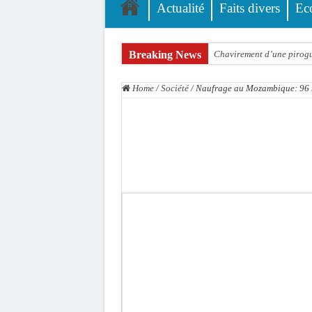
Actualité
Faits divers
Ec
Breaking News
Chavirement d’une pirogue
Hajj 2027 : le RENOPHUS l
Home
/
Société
/
Naufrage au Mozambique: 96 m
Kamb, l’Inspecteur de la j
« Quand le mandat s’achèv
Touba : convaincue d’avo
Le Sénégal bénéficie de 
Linguère : Un élève de 14
Gamou 1448 H / 2026 : le 
Assemblée nationale : Son
Passation de service au 3F