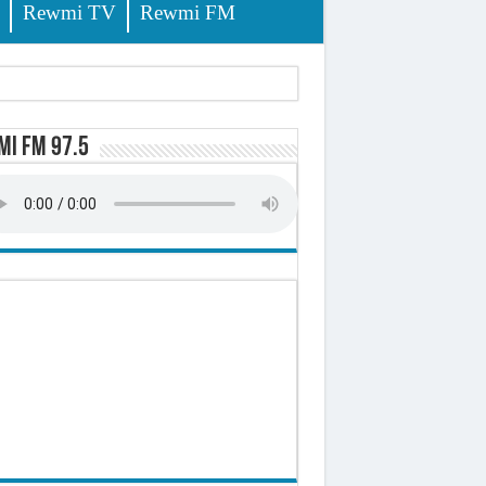
Rewmi TV
Rewmi FM
lerinage
i FM 97.5
ire octroyé
d)
 milliards de francs CFA