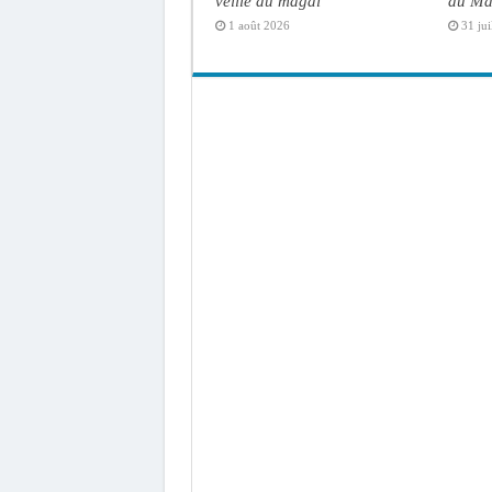
veille du magal
du Ma
1 août 2026
31 jui