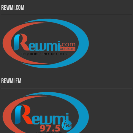
Rewmi.Com
Rewmi Fm