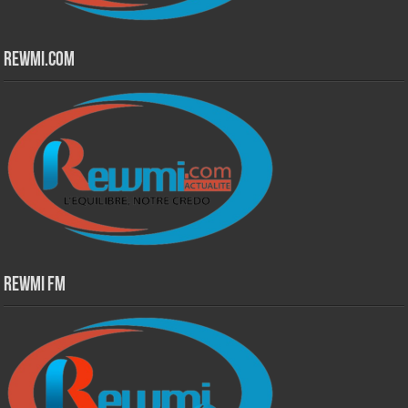
Rewmi.Com
Rewmi Fm