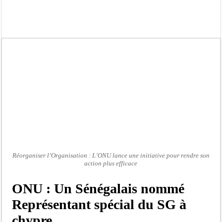
Scandale de pédophilie, acte contre nature : Un coach de football démasqué pour
Banditisme : Fily Sané, ancien Lieutenant du célèbre Ino, de nouveau Interpellé
Affaire Farba Ngom : La balle, dans le camp du procureur financier
Succession de Pape Thiaw : la bombe à retardement qui menace la FSF
Baisse des réserves de sang : au CNTS de Dakar, des citoyens répondent à l’appe
Un tribunal américain bloque la construction de la salle de bal de Trump à la 
Nécrologie : Décès de Djibril Dièye, animateur de l’émission « Auto Mag » sur 
Affaire Pape Cheikh Diallo et Cie : le Parquet fait appel après le non-lieu acco
Réorganiser l’Organisation : L’ONU lance une initiative pour rendre son
action plus efficace
ONU : Un Sénégalais nommé
Représentant spécial du SG à
chypre