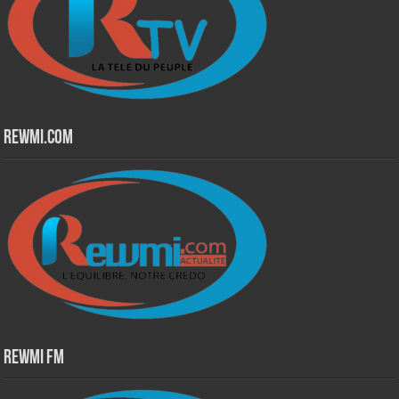
Rewmi.Com
Rewmi Fm