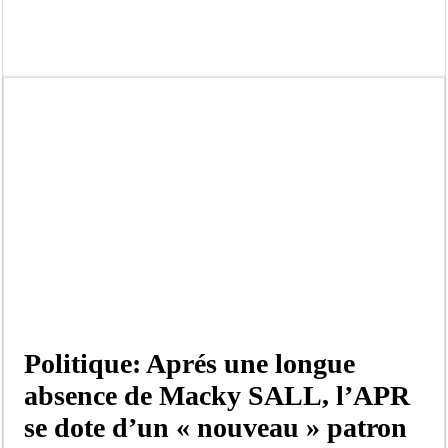
Crise en Guinée Bissau : la médiation sénégalaise a présenté les contours de son
Un déficit de 128,9 milliards de francs CFA de la balance commerciale en juin
Scandale de pédophilie, acte contre nature : Un coach de football démasqué pour
Banditisme : Fily Sané, ancien Lieutenant du célèbre Ino, de nouveau Interpellé
Affaire Farba Ngom : La balle, dans le camp du procureur financier
Succession de Pape Thiaw : la bombe à retardement qui menace la FSF
Baisse des réserves de sang : au CNTS de Dakar, des citoyens répondent à l’appe
Un tribunal américain bloque la construction de la salle de bal de Trump à la 
Politique: Aprés une longue
absence de Macky SALL, l’APR
se dote d’un « nouveau » patron