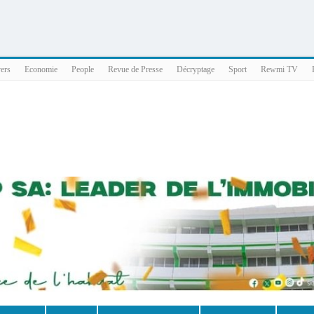
025 x86_64
vers
Economie
People
Revue de Presse
Décryptage
Sport
Rewmi TV