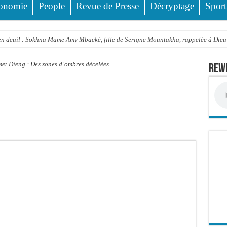
onomie
People
Revue de Presse
Décryptage
Sport
 deuil : Sokhna Mame Amy Mbacké, fille de Serigne Mountakha, rappelée à Dieu
le FDR dénonce un « report de fait » et exige une concertation politique immédiate
et Dieng : Des zones d’ombres décelées
Rewm
rdict tombe pour Lamignou Darou, Oustaze Thiep et Ndiaye Touba
’ONU: le soutien de Diomaye «est venu un peu tard», selon Pr Carlos Lopez
 Sen Oscar perd un hangar de deux hectares dans un violent incendie
t de presse Jamra reporté à la demande de ses avocats
all est «celui qui est en plus grande difficulté», analyse Carlos Lopez
balise l’émergence sénégalaise
STEF À L’ASSEMBLÉE — LE FRAPP SUR LE FRONT POPULAIRE : Le « PROJET » a
Thierno Alia MBENGUE plaide pour une énergie au service de la transformation éc