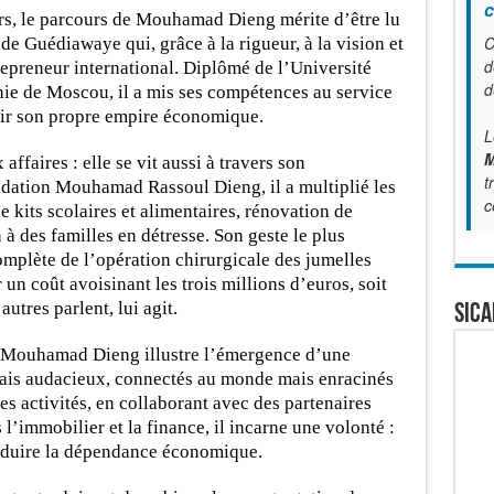
c
s, le parcours de Mouhamad Dieng mérite d’être lu
C
 de Guédiawaye qui, grâce à la rigueur, à la vision et
d
trepreneur international. Diplômé de l’Université
d
hie de Moscou, il a mis ses compétences au service
âtir son propre empire économique.
L
M
affaires : elle se vit aussi à travers son
t
ndation Mouhamad Rassoul Dieng, il a multiplié les
c
 de kits scolaires et alimentaires, rénovation de
 à des familles en détresse. Son geste le plus
omplète de l’opération chirurgicale des jumelles
 un coût avoisinant les trois millions d’euros, soit
autres parlent, lui agit.
SICA
de Mouhamad Dieng illustre l’émergence d’une
lais audacieux, connectés au monde mais enracinés
ses activités, en collaborant avec des partenaires
 l’immobilier et la finance, il incarne une volonté :
éduire la dépendance économique.