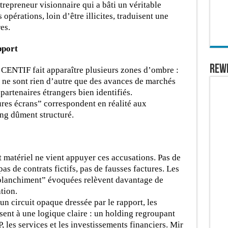
ntrepreneur visionnaire qui a bâti un véritable
opérations, loin d’être illicites, traduisent une
es.
pport
REW
a CENTIF fait apparaître plusieurs zones d’ombre :
s ne sont rien d’autre que des avances de marchés
artenaires étrangers bien identifiés.
ures écrans” correspondent en réalité aux
ng dûment structuré.
t matériel ne vient appuyer ces accusations. Pas de
pas de contrats fictifs, pas de fausses factures. Les
“blanchiment” évoquées relèvent davantage de
tion.
un circuit opaque dressée par le rapport, les
nt à une logique claire : un holding regroupant
, les services et les investissements financiers. Mir