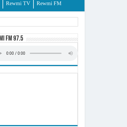
Rewmi TV
Rewmi FM
i FM 97.5
-t-il explosé ?
onomique et sociale du Sénégal