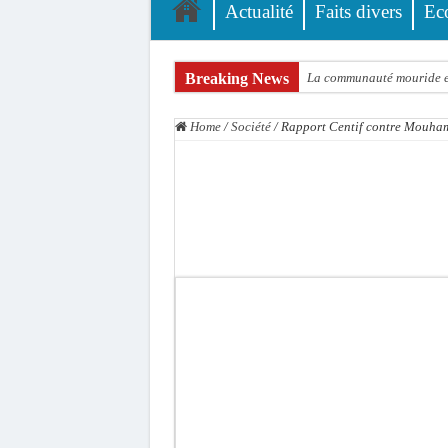
Actualité
Faits divers
Ec
Breaking News
La communauté mouride en
Élections territoriales : 
Home
/
Société
/
Rapport Centif contre Mouham
Tribunal de Dakar: Le ve
Candidature de Macky à l
Diamniadio : l’entreprise
Affaire F. B. G. : le poin
Election à l’ONU: Macky S
SENELEC : La torche qui 
KIIRAAY AU PALAIS — PA
Électrification rurale : 