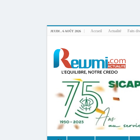
Uploader By Gse7en
Linux rewmi 5.15.0-164-generic #174-Ubuntu SMP Fri Nov 14 20:25:16 UTC 2
Accueil
Actualité
Faits di
JEUDI , 6 AOÛT 2026