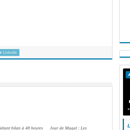
LinkedIn
A
L
iétant bilan à 48 heures
Jour de Magal : Les