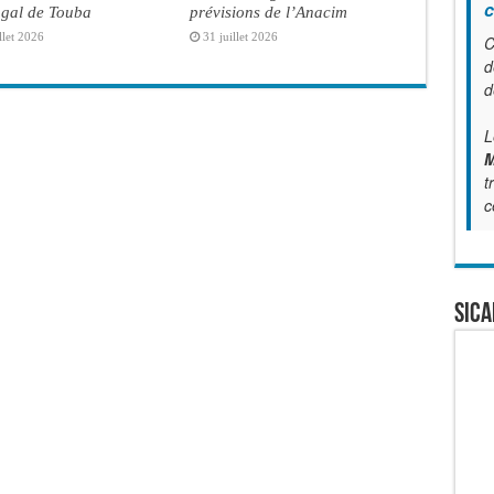
c
gal de Touba
prévisions de l’Anacim
llet 2026
31 juillet 2026
C
d
d
L
M
t
c
SICA