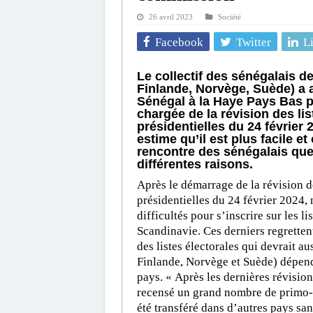
26 avril 2023
Société
Facebook
Twitter
L
Le collectif des sénégalais d
Finlande, Norvège, Suède) a 
Sénégal à la Haye Pays Bas 
chargée de la révision des li
présidentielles du 24 février
estime qu’il est plus facile e
rencontre des sénégalais que
différentes raisons.
Après le démarrage de la révision de
présidentielles du 24 février 2024,
difficultés pour s’inscrire sur les li
Scandinavie. Ces derniers regretten
des listes électorales qui devrait a
Finlande, Norvège et Suède) dépend
pays. « Après les dernières révisio
recensé un grand nombre de primo-v
été transféré dans d’autres pays sans