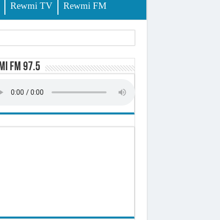
Rewmi TV
Rewmi FM
lerinage
i FM 97.5
ire octroyé
d)
 milliards de francs CFA