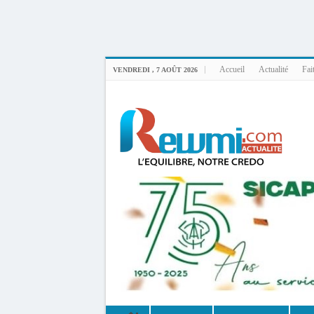
Uploader By Gse7en
Linux rewmi 5.15.0-164-generic #174-Ubuntu SMP Fri Nov 14 20:25:16 UTC 2
Accueil
Actualité
Fai
VENDREDI , 7 AOÛT 2026