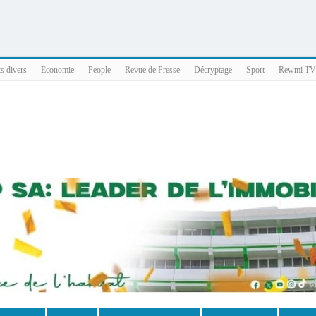
025 x86_64
ts divers
Economie
People
Revue de Presse
Décryptage
Sport
Rewmi TV