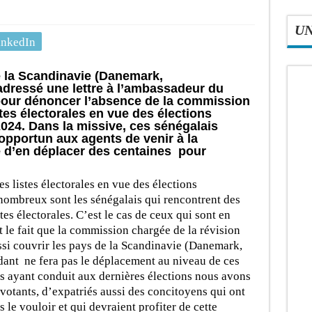
U
inkedIn
e la Scandinavie (Danemark,
adressé une lettre à l’ambassadeur du
pour dénoncer l’absence de la commission
stes électorales en vue des élections
 2024. Dans la missive, ces sénégalais
t opportun aux agents de venir à la
 d’en déplacer des centaines pour
s listes électorales en vue des élections
 nombreux sont les sénégalais qui rencontrent des
stes électorales. C’est le cas de ceux qui sont en
t le fait que la commission chargée de la révision
ussi couvrir les pays de la Scandinavie (Danemark,
ant ne fera pas le déplacement au niveau de ces
ns ayant conduit aux dernières élections nous avons
otants, d’expatriés aussi des concitoyens qui ont
 le vouloir et qui devraient profiter de cette