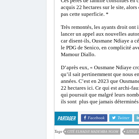
Ces pères de famille constitués en 
acquis 22 hectares sur le site, alor
pas cette superficie. *
Très remontés, les ayants droit ont 
lancer un appel aux nouvelles autori
car disent-ils, Ousmane Ndiaye a céd
le PDG de Senico, en complicité ave
Mamour Diallo.
D’après eux, « Ousmane Ndiaye croit 
qu’il sait pertinemment que nous e
années. C’est en 2023 que Ousmane 
22 hectares ici. Ce qui est archi-f
qui poursuit que malgré leurs nombr
ils sont plus que jamais déterminés
Facebook
Twitter
Partager
Tags
CITÉ ELHADJI MADEMBA NGOM
LITIGE