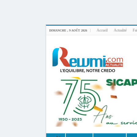
Uploader By Gse7en
Linux rewmi 5.15.0-164-generic #174-Ubuntu SMP Fri Nov 14 20:25:16 UTC 2
Accueil
Actualité
Fai
DIMANCHE , 9 AOÛT 2026