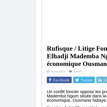
Rufisque / Litige Fon
Elhadji Mademba Ngo
économique Ousman
20 mai 2024
Société
Facebook
Twitter
L
Un conflit foncier oppose les pro
Mademba Ngom située dans la 
économique, Ousmane Ndiaye.