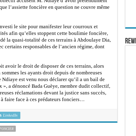
collectif accusent M. Ndiaye d’avoir prétendument
s que l’assiette foncière en question ne couvre même
investi le site pour manifester leur courroux et
tés afin qu’elles stoppent cette boulimie foncière,
é la quasi-totalité de ces terrains à Abdoulaye Dia,
REW
c certains responsables de l’ancien régime, dont
avoir le droit de disposer de ces terrains, alors
n sommes les ayants droit depuis de nombreuses
Ndiaye est venu nous déclarer qu’il a un bail de
aux », a dénoncé Bada Guèye, membre dudit collectif,
euses réclamations devant la justice sans succès,
 à faire face à ces prédateurs fonciers…
LinkedIn
 FONCIER