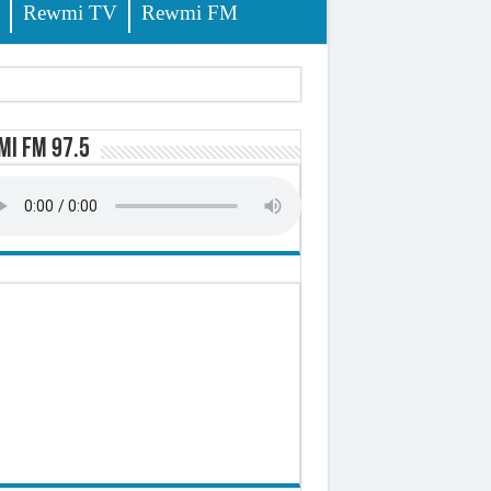
Rewmi TV
Rewmi FM
i FM 97.5
sition (officiel)
 élèves