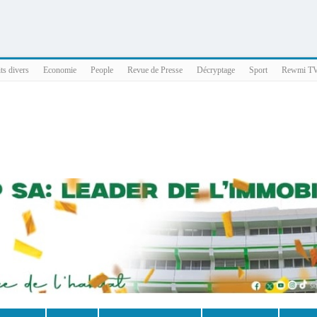
025 x86_64
ts divers
Economie
People
Revue de Presse
Décryptage
Sport
Rewmi T