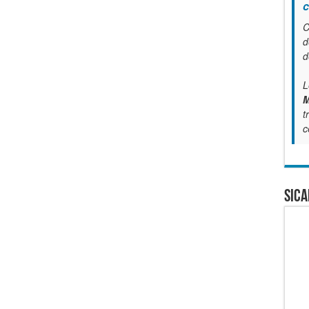
c
C
d
d
L
M
t
c
SICA