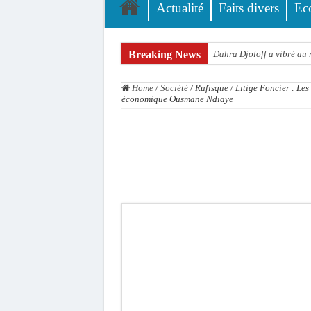
Actualité
Faits divers
Ec
Breaking News
Dahra Djoloff a vibré au
Inondations à Linguère, le
Home
/
Société
/
Rufisque / Litige Foncier : Le
Affaire Pape Cheikh Diall
économique Ousmane Ndiaye
Moustapha Dramé rejoint
Crise en Guinée Bissau : l
Un déficit de 128,9 milli
Scandale de pédophilie, a
Banditisme : Fily Sané, a
Affaire Farba Ngom : La b
Succession de Pape Thiaw