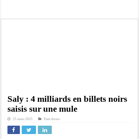
Bilan Magal de Touba : 244 interpellations, 110 déferrements, 2,4 millions FCF
Tragédie à Guinaw-Rails Sud : il poignarde à mort son frère aîné
Prétendu contrat de 50 millions FCFA : la LONASE dément tout lien avec « Fénia
Assemblée nationale : une session extraordinaire convoquée sur les exonérations 
Don de sang : Pastef lance un appel à ses militants, sympathisants et à l’ensemb
Chavirement d’une pirogue à Djibonker: une fillette décède, des rescapés dans u
Hajj 2027 : le RENOPHUS lance officiellement les préparatifs sous l’égide de l
Kamb, l’Inspecteur de la jeunesse et des sports Guéladio Ba en tournée, un impor
Saly : 4 milliards en billets noirs
saisis sur une mule
25 mars 2025
Faits divers