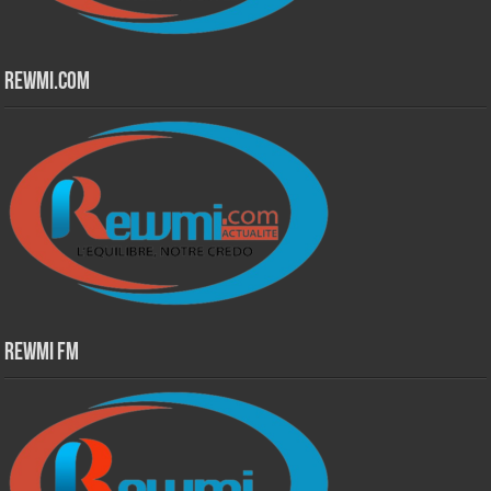
Rewmi.Com
Rewmi Fm