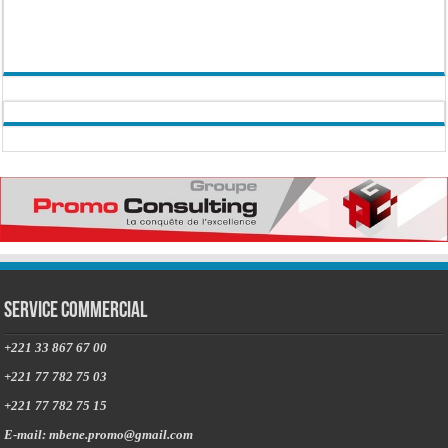
Service commercial
+221 33 867 67 00
+221 77 782 75 03
+221 77 782 75 15
E-mail: mbene.promo@gmail.com