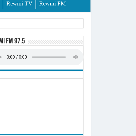
Rewmi TV
Rewmi FM
lerinage
i FM 97.5
ire octroyé
d)
 milliards de francs CFA