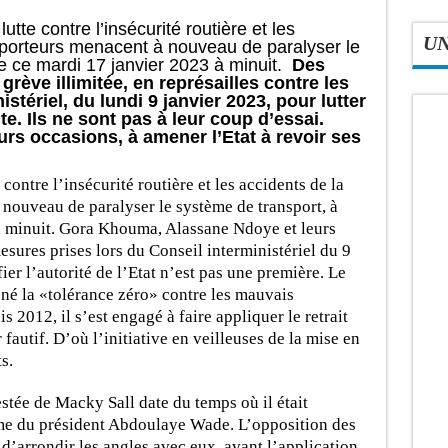
tte contre l’insécurité routière et les
U
nsporteurs menacent à nouveau de paralyser le
de ce mardi 17 janvier 2023 à minuit.
Des
rève illimitée, en représailles contre les
stériel, du lundi 9 janvier 2023, pour lutter
te. Ils ne sont pas à leur coup d’essai.
eurs occasions, à amener l’Etat à revoir ses
contre l’insécurité routière et les accidents de la
 nouveau de paralyser le système de transport, à
 à minuit. Gora Khouma, Alassane Ndoye et leurs
sures prises lors du Conseil interministériel du 9
ier l’autorité de l’Etat n’est pas une première. Le
né la «tolérance zéro» contre les mauvais
 2012, il s’est engagé à faire appliquer le retrait
autif. D’où l’initiative en veilleuses de la mise en
s.
tée de Macky Sall date du temps où il était
gime du président Abdoulaye Wade. L’opposition des
t d’arrondir les angles avec eux, avant l’application