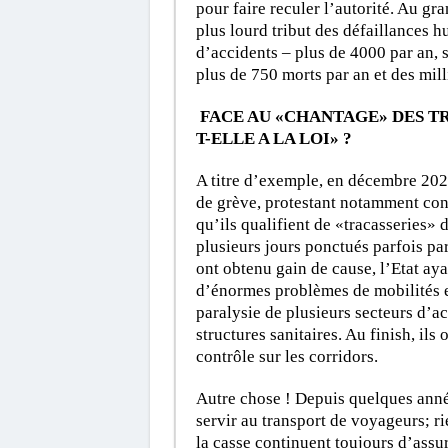
pour faire reculer l’autorité. Au g
plus lourd tribut des défaillances h
d’accidents – plus de 4000 par an, s
plus de 750 morts par an et des mill
FACE AU «CHANTAGE» DES T
T-ELLE A LA LOI» ?
A titre d’exemple, en décembre 2021
de grève, protestant notamment cont
qu’ils qualifient de «tracasseries» 
plusieurs jours ponctués parfois par
ont obtenu gain de cause, l’Etat ay
d’énormes problèmes de mobilités 
paralysie de plusieurs secteurs d’a
structures sanitaires. Au finish, ils 
contrôle sur les corridors.
Autre chose ! Depuis quelques anné
servir au transport de voyageurs; r
la casse continuent toujours d’assur