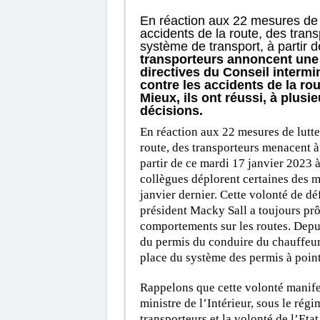
En réaction aux 22 mesures de lu
accidents de la route, des tra
système de transport, à partir 
transporteurs annoncent une g
directives du Conseil intermini
contre les accidents de la rou
Mieux, ils ont réussi, à plusi
décisions.
En réaction aux 22 mesures de lutte 
route, des transporteurs menacent à
partir de ce mardi 17 janvier 2023
collègues déplorent certaines des me
janvier dernier. Cette volonté de déf
président Macky Sall a toujours prô
comportements sur les routes. Depuis
du permis du conduire du chauffeur f
place du système des permis à point
Rappelons que cette volonté manifes
ministre de l’Intérieur, sous le ré
transporteurs et la volonté de l’Eta