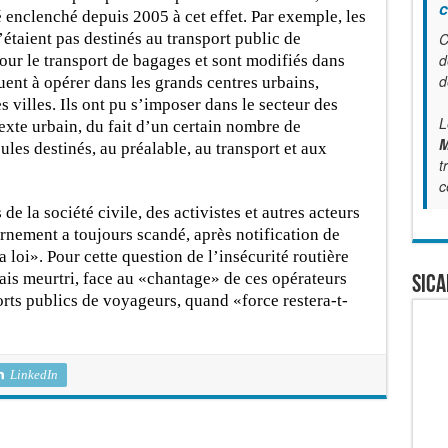
c
enclenché depuis 2005 à cet effet. Par exemple, les
étaient pas destinés au transport public de
C
d
ur le transport de bagages et sont modifiés dans
d
ent à opérer dans les grands centres urbains,
s villes. Ils ont pu s’imposer dans le secteur des
L
xte urbain, du fait d’un certain nombre de
M
les destinés, au préalable, au transport et aux
t
c
e la société civile, des activistes et autres acteurs
ernement a toujours scandé, après notification de
la loi». Pour cette question de l’insécurité routière
lais meurtri, face au «chantage» de ces opérateurs
SICA
rts publics de voyageurs, quand «force restera-t-
LinkedIn