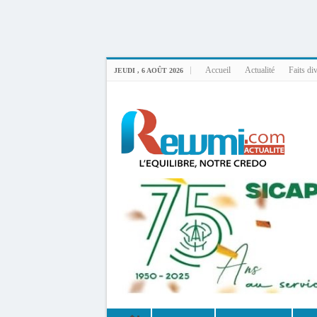
Uploader By Gse7en
Linux rewmi 5.15.0-164-generic #174-Ubuntu SMP Fri Nov 14 20:25:16 UTC 2
Accueil
Actualité
Faits di
JEUDI , 6 AOÛT 2026