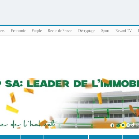
025 x86_64
vers
Economie
People
Revue de Presse
Décryptage
Sport
Rewmi TV