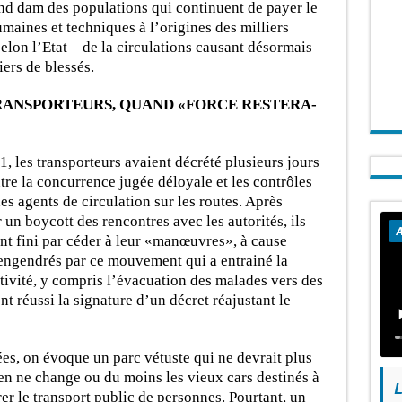
rand dam des populations qui continuent de payer le
umaines et techniques à l’origines des milliers
elon l’Etat – de la circulations causant désormais
iers de blessés.
RANSPORTEURS, QUAND «FORCE RESTERA-
, les transporteurs avaient décrété plusieurs jours
re la concurrence jugée déloyale et les contrôles
des agents de circulation sur les routes. Après
 un boycott des rencontres avec les autorités, ils
A
ant fini par céder à leur «manœuvres», à cause
engendrés par ce mouvement qui a entrainé la
ctivité, y compris l’évacuation des malades vers des
ont réussi la signature d’un décret réajustant le
es, on évoque un parc vétuste qui ne devrait plus
ien ne change ou du moins les vieux cars destinés à
L
er le transport public de personnes. Pourtant, un