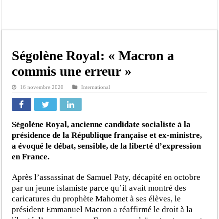
« Quand le mandat s’achève, les discours ne suffisent plus » (Mamadou AW-Cand
Touba : convaincue d’avoir été empoisonnée, Amy Dione désigne le coupable av
Le Sénégal bénéficie de trois nouveaux financements de la Banque mondiale d’u
Linguère : Un élève de 14 ans meurt noyé dans un bassin de rétention
Ségolène Royal: « Macron a
Gamou 1448 H / 2026 : le Comité scientifique dévoile les fondements du thème c
commis une erreur »
Assemblée nationale : Sonko valide onze dossiers chauds
16 novembre 2020
International
Passation de service au 3FPT : Soulèye Kane officiellement installé, il décline s
La communauté mouride en deuil : Sokhna Mame Amy Mbacké, fille de Serigne 
Ségolène Royal, ancienne candidate socialiste à la
présidence de la République française et ex-ministre,
a évoqué le débat, sensible, de la liberté d’expression
en France.
Après l’assassinat de Samuel Paty, décapité en octobre
par un jeune islamiste parce qu’il avait montré des
caricatures du prophète Mahomet à ses élèves, le
président Emmanuel Macron a réaffirmé le droit à la