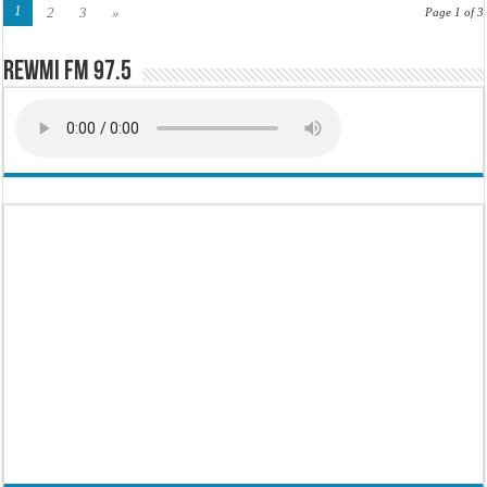
1
2
3
»
Page 1 of 3
Rewmi FM 97.5