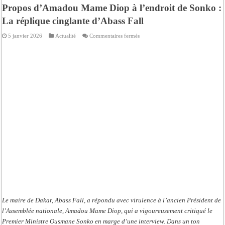
Propos d’Amadou Mame Diop à l’endroit de Sonko :
La réplique cinglante d’Abass Fall
sur
5 janvier 2026
Actualité
Commentaires fermés
Propos
d’Amadou
Mame
Diop
à
l’endroit
de
Sonko
:
La
réplique
cinglante
d’Abass
Fall
Le maire de Dakar, Abass Fall, a répondu avec virulence à l’ancien Président de
l’Assemblée nationale, Amadou Mame Diop, qui a vigoureusement critiqué le
Premier Ministre Ousmane Sonko en marge d’une interview. Dans un ton