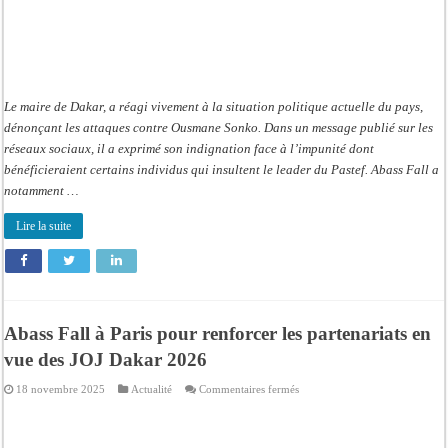
Le maire de Dakar, a réagi vivement à la situation politique actuelle du pays,
dénonçant les attaques contre Ousmane Sonko. Dans un message publié sur les
réseaux sociaux, il a exprimé son indignation face à l’impunité dont
bénéficieraient certains individus qui insultent le leader du Pastef. Abass Fall a
notamment …
Lire la suite
Abass Fall à Paris pour renforcer les partenariats en
vue des JOJ Dakar 2026
sur
18 novembre 2025
Actualité
Commentaires fermés
Abass
Fall
à
Paris