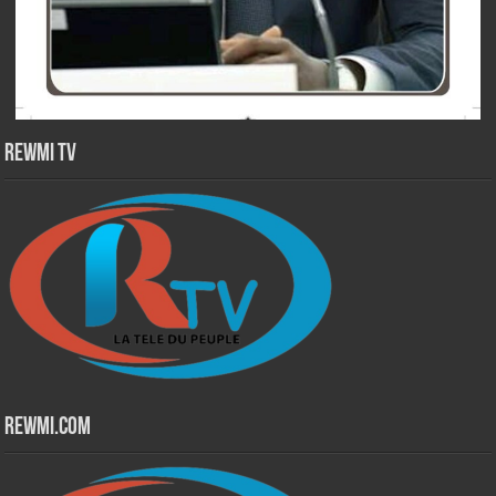
Rewmi TV
Rewmi.Com