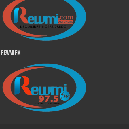
Rewmi Fm