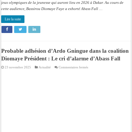
jeux olympiques de la jeunesse qui auront lieu en 2026 à Dakar. Au cours de
cette audience, Bassirou Diomaye Faye a exhorté Abass Fall …
Lire la suite
Probable adhésion d’Ardo Gningue dans la coalition
Diomaye Président : Le cri d’alarme d’Abass Fall
sur
23 novembre 2025
Actualité
Commentaires fermés
Probable
adhésion
d’Ardo
Gningue
dans
la
coalition
Diomaye
Président
:
Le
cri
d’alarme
d’Abass
Fall