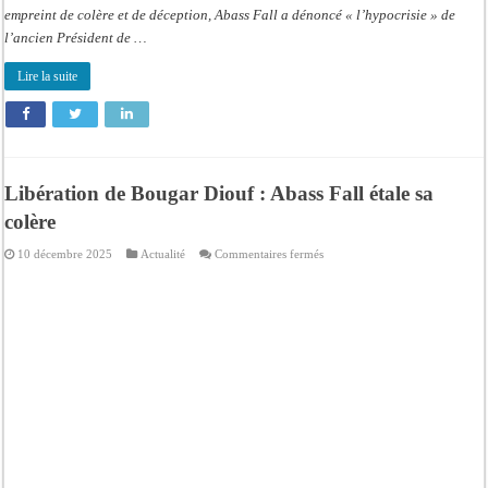
empreint de colère et de déception, Abass Fall a dénoncé « l’hypocrisie » de
l’ancien Président de …
Lire la suite
Libération de Bougar Diouf : Abass Fall étale sa
colère
sur
10 décembre 2025
Actualité
Commentaires fermés
Libération
de
Bougar
Diouf
:
Abass
Fall
étale
sa
colère