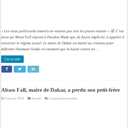
« Les vieux politicards amortis ne veulent pas voir les jeunes réussir » 😤. C’est
ainsi qu’Abass Fall répond à Doudou Wade qui, de façon implicite, à appeler à
renverser le régime actuel. Le maire de Dakar est monté au créneau pour
défendre Ousmane Sonko en estimant que la haine contre un …
Lire la suite
Abass Fall, maire de Dakar, a perdu son petit-frère
sur
8 janvier 2026
Société
Commentaires fermés
Abass
Fall,
maire
de
Dakar,
a
perdu
son