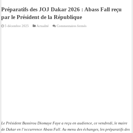
Préparatifs des JOJ Dakar 2026 : Abass Fall reçu
par le Président de la République
sur
5 décembre 2025
Actualité
Commentaires fermés
Préparatifs
des
JOJ
Dakar
2026
:
Abass
Fall
reçu
par
le
Président
de
la
République
Le Président Bassirou Diomaye Faye a reçu en audience, ce vendredi, le maire
de Dakar en l’occurrence Abass Fall. Au menu des échanges, les préparatifs des