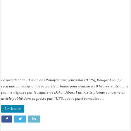
Diouf
convoqué
demain
à
10h
suite
à
une
plainte
d’Abass
Fall
Le président de l’Union des Panafricains Sénégalais (UPS), Bougar Diouf, a
reçu une convocation de la Sûreté urbaine pour demain à 10 heures, suite à une
plainte déposée par le mqaire de Dakar, Abass Fall. Cette plainte concerne un
article publié dans la presse par l’UPS, que le parti considère …
Lire la suite