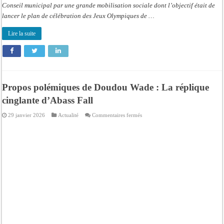
Conseil municipal par une grande mobilisation sociale dont l’objectif était de
lancer le plan de célébration des Jeux Olympiques de …
Lire la suite
Propos polémiques de Doudou Wade : La réplique
cinglante d’Abass Fall
sur
29 janvier 2026
Actualité
Commentaires fermés
Propos
polémiques
de
Doudou
Wade
:
La
réplique
cinglante
d’Abass
Fall