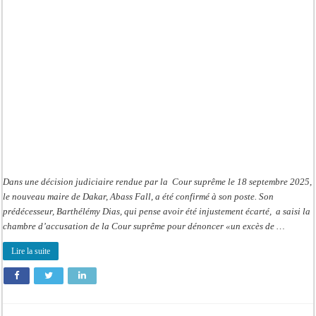
Mairie
de
Dakar
:
Barth’
joue
les
prolongations
Dans une décision judiciaire rendue par la Cour suprême le 18 septembre 2025,
le nouveau maire de Dakar, Abass Fall, a été confirmé à son poste. Son
prédécesseur, Barthélémy Dias, qui pense avoir été injustement écarté, a saisi la
chambre d’accusation de la Cour suprême pour dénoncer «un excès de …
Lire la suite