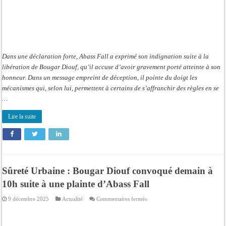
Dans une déclaration forte, Abass Fall a exprimé son indignation suite à la
libération de Bougar Diouf, qu’il accuse d’avoir gravement porté atteinte à son
honneur. Dans un message empreint de déception, il pointe du doigt les
mécanismes qui, selon lui, permettent à certains de s’affranchir des règles en se
…
Lire la suite
Sûreté Urbaine : Bougar Diouf convoqué demain à
10h suite à une plainte d’Abass Fall
sur
9 décembre 2025
Actualité
Commentaires fermés
Sûreté
Urbaine
:
Bougar