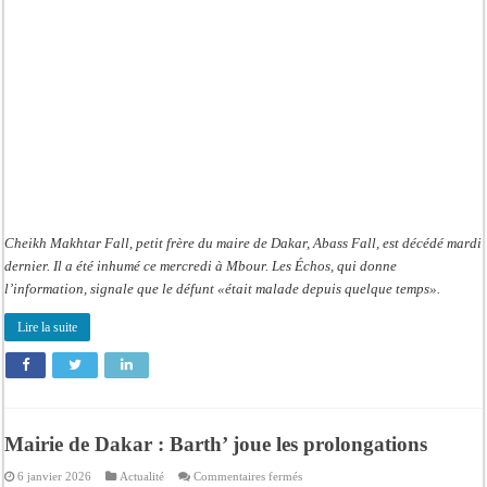
petit-
frère
Cheikh Makhtar Fall, petit frère du maire de Dakar, Abass Fall, est décédé mardi
dernier. Il a été inhumé ce mercredi à Mbour. Les Échos, qui donne
l’information, signale que le défunt «était malade depuis quelque temps».
Lire la suite
Mairie de Dakar : Barth’ joue les prolongations
sur
6 janvier 2026
Actualité
Commentaires fermés