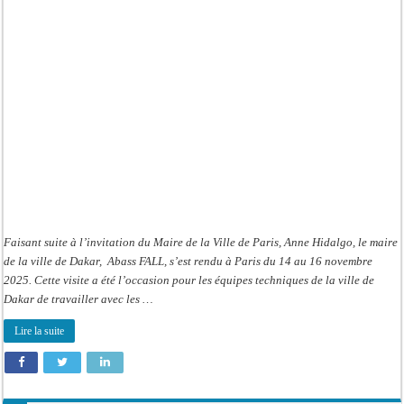
pour
renforcer
les
partenariats
en
vue
des
JOJ
Dakar
2026
Faisant suite à l’invitation du Maire de la Ville de Paris, Anne Hidalgo, le maire
de la ville de Dakar, Abass FALL, s’est rendu à Paris du 14 au 16 novembre
2025. Cette visite a été l’occasion pour les équipes techniques de la ville de
Dakar de travailler avec les …
Lire la suite