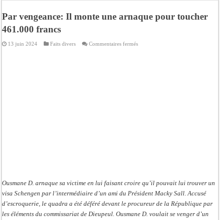
Kamb, l’Inspecteur de la jeunesse et des sports Guéladio Ba en tournée, un impor
Par vengeance: Il monte une arnaque pour toucher
« Quand le mandat s’achève, les discours ne suffisent plus » (Mamadou AW-Cand
461.000 francs
Touba : convaincue d’avoir été empoisonnée, Amy Dione désigne le coupable av
sur
13 juin 2024
Faits divers
Commentaires fermés
Le Sénégal bénéficie de trois nouveaux financements de la Banque mondiale d’u
Par
vengeance:
Il
Linguère : Un élève de 14 ans meurt noyé dans un bassin de rétention
monte
une
arnaque
Gamou 1448 H / 2026 : le Comité scientifique dévoile les fondements du thème c
pour
toucher
Assemblée nationale : Sonko valide onze dossiers chauds
461.000
francs
Passation de service au 3FPT : Soulèye Kane officiellement installé, il décline s
Ousmane D. arnaque sa victime en lui faisant croire qu’il pouvait lui trouver un
visa Schengen par l’intermédiaire d’un ami du Président Macky Sall. Accusé
d’escroquerie, le quadra a été déféré devant le procureur de la République par
les éléments du commissariat de Dieupeul. Ousmane D. voulait se venger d’un