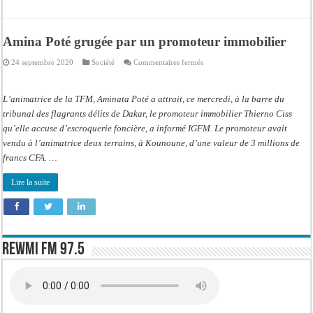
Amina Poté grugée par un promoteur immobilier
sur
24 septembre 2020
Société
Commentaires fermés
Amina
Poté
grugée
par
L’animatrice de la TFM, Aminata Poté a attrait, ce mercredi, à la barre du
un
promoteur
tribunal des flagrants délits de Dakar, le promoteur immobilier Thierno Ciss
immobilier
qu’elle accuse d’escroquerie foncière, a informé IGFM. Le promoteur avait
vendu à l’animatrice deux terrains, à Kounoune, d’une valeur de 3 millions de
francs CFA. …
Lire la suite
Rewmi FM 97.5