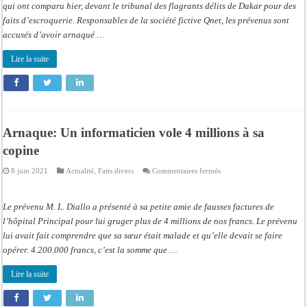
qui ont comparu hier, devant le tribunal des flagrants délits de Dakar pour des
faits d’escroquerie. Responsables de la société fictive Qnet, les prévenus sont
accusés d’avoir arnaqué …
Lire la suite
Arnaque: Un informaticien vole 4 millions à sa
copine
sur
8 juin 2021
Actualité
,
Faits divers
Commentaires fermés
Arnaque:
Un
informaticien
vole
Le prévenu M. L. Diallo a présenté à sa petite amie de fausses factures de
4
millions
l’hôpital Principal pour lui gruger plus de 4 millions de nos francs. Le prévenu
à
lui avait fait comprendre que sa sœur était malade et qu’elle devait se faire
sa
copine
opérer. 4.200.000 francs, c’est la somme que …
Lire la suite