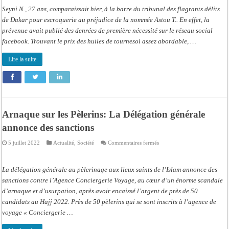
:
Seyni N., 27 ans, comparaissait hier, à la barre du tribunal des flagrants délits
Une
dame
de Dakar pour escroquerie au préjudice de la nommée Astou T.. En effet, la
roule
prévenue avait publié des denrées de première nécessité sur le réseau social
une
trentaine
facebook. Trouvant le prix des huiles de tournesol assez abordable, …
de
personnes
Lire la suite
Arnaque sur les Pèlerins: La Délégation générale
annonce des sanctions
sur
5 juillet 2022
Actualité
,
Société
Commentaires fermés
Arnaque
sur
les
Pèlerins:
La délégation générale au pèlerinage aux lieux saints de l’Islam annonce des
La
Délégation
sanctions contre l’Agence Conciergerie Voyage, au cœur d’un énorme scandale
générale
d’arnaque et d’usurpation, après avoir encaissé l’argent de près de 50
annonce
des
candidats au Hajj 2022. Près de 50 pèlerins qui se sont inscrits à l’agence de
sanctions
voyage « Conciergerie …