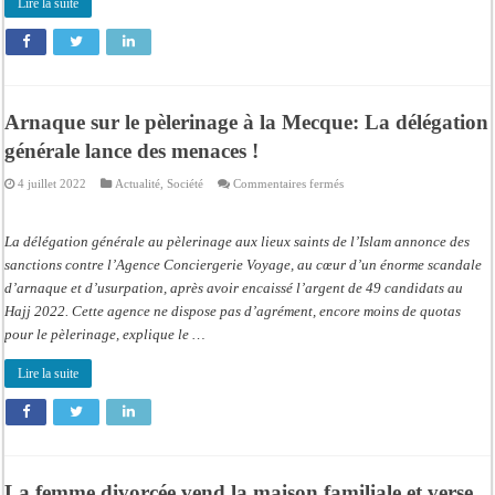
Lire la suite
Arnaque sur le pèlerinage à la Mecque: La délégation
générale lance des menaces !
sur
4 juillet 2022
Actualité
,
Société
Commentaires fermés
Arnaque
sur
le
pèlerinage
La délégation générale au pèlerinage aux lieux saints de l’Islam annonce des
à
la
sanctions contre l’Agence Conciergerie Voyage, au cœur d’un énorme scandale
Mecque:
d’arnaque et d’usurpation, après avoir encaissé l’argent de 49 candidats au
La
délégation
Hajj 2022. Cette agence ne dispose pas d’agrément, encore moins de quotas
générale
lance
pour le pèlerinage, explique le …
des
menaces
!
Lire la suite
La femme divorcée vend la maison familiale et verse