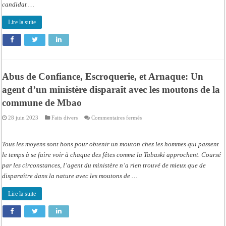
candidat …
Lire la suite
Abus de Confiance, Escroquerie, et Arnaque: Un
agent d’un ministère disparaît avec les moutons de la
commune de Mbao
sur
28 juin 2023
Faits divers
Commentaires fermés
Abus
de
Confiance,
Escroquerie,
Tous les moyens sont bons pour obtenir un mouton chez les hommes qui passent
et
Arnaque:
le temps à se faire voir à chaque des fêtes comme la Tabaski approchent. Coursé
Un
par les circonstances, l’agent du ministère n’a rien trouvé de mieux que de
agent
d’un
disparaître dans la nature avec les moutons de …
ministère
disparaît
avec
Lire la suite
les
moutons
de
la
commune
de