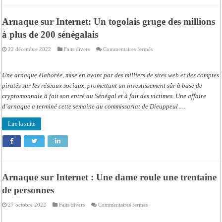
Mbao
Arnaque sur Internet: Un togolais gruge des millions
à plus de 200 sénégalais
sur
22 décembre 2022
Faits divers
Commentaires fermés
Arnaque
sur
Internet:
Un
Une arnaque élaborée, mise en avant par des milliers de sites web et des comptes
togolais
gruge
piratés sur les réseaux sociaux, promettant un investissement sûr à base de
des
cryptomonnaie à fait son entré au Sénégal et à fait des victimes. Une affaire
millions
à
d’arnaque a terminé cette semaine au commissariat de Dieuppeul …
plus
de
200
Lire la suite
sénégalais
Arnaque sur Internet : Une dame roule une trentaine
de personnes
sur
27 octobre 2022
Faits divers
Commentaires fermés
Arnaque
sur
Internet