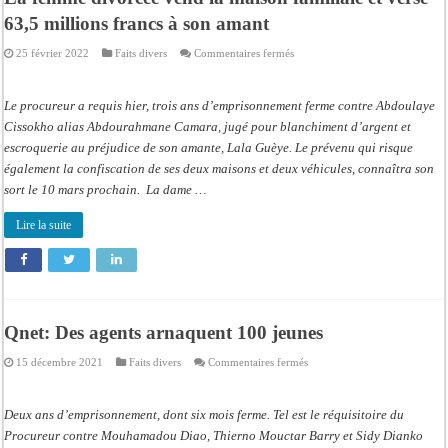
63,5 millions francs à son amant
sur
25 février 2022
Faits divers
Commentaires fermés
La
femme
divorcée
vend
Le procureur a requis hier, trois ans d’emprisonnement ferme contre Abdoulaye
la
maison
Cissokho alias Abdourahmane Camara, jugé pour blanchiment d’argent et
familiale
escroquerie au préjudice de son amante, Lala Guèye. Le prévenu qui risque
et
verse
également la confiscation de ses deux maisons et deux véhicules, connaîtra son
63,5
millions
sort le 10 mars prochain. La dame …
francs
à
son
Lire la suite
amant
Qnet: Des agents arnaquent 100 jeunes
sur
15 décembre 2021
Faits divers
Commentaires fermés
Qnet:
Des
agents
arnaquent
Deux ans d’emprisonnement, dont six mois ferme. Tel est le réquisitoire du
100
jeunes
Procureur contre Mouhamadou Diao, Thierno Mouctar Barry et Sidy Dianko