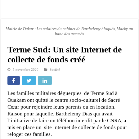
Bilan Magal de Touba : 244 interpellations, 110 déferrements, 2,4 millions FCF
Tragédie à Guinaw-Rails Sud : il poignarde à mort son frère aîné
Prétendu contrat de 50 millions FCFA : la LONASE dément tout lien avec « Fénia
Mairie de Dakar : Les salaires du cabinet de Barthelemy bloqués, Macky au
Assemblée nationale : une session extraordinaire convoquée sur les exonérations 
banc des accusés
Don de sang : Pastef lance un appel à ses militants, sympathisants et à l’ensemb
Terme Sud: Un site Internet de
Chavirement d’une pirogue à Djibonker: une fillette décède, des rescapés dans u
collecte de fonds créé
Hajj 2027 : le RENOPHUS lance officiellement les préparatifs sous l’égide de l
5 novembre 2020
Société
Kamb, l’Inspecteur de la jeunesse et des sports Guéladio Ba en tournée, un impor
Les familles militaires déguerpies de Terme Sud à
Ouakam ont quitté le centre socio-culturel de Sacré
Cœur pour rejoindre leurs parents ou en location.
Raison pour laquelle, Barthelemy Dias qui avait
l’initiative de faire un téléthon interdit par le CNRA, a
mis en place un site Internet de collecte de fonds pour
reloger ces familles.