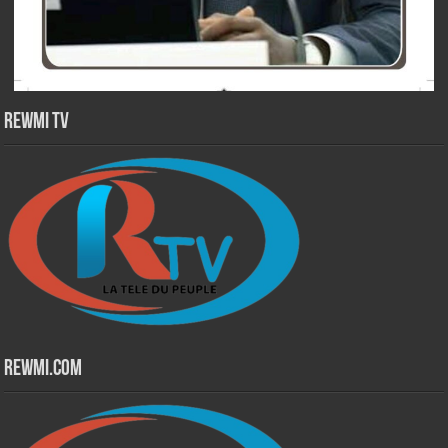
Rewmi TV
Rewmi.Com