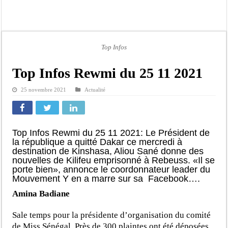
Kamb, l’Inspecteur de la jeunesse et des sports Guéladio Ba en tournée, un impor
« Quand le mandat s’achève, les discours ne suffisent plus » (Mamadou AW-Cand
Touba : convaincue d’avoir été empoisonnée, Amy Dione désigne le coupable av
Top Infos
Le Sénégal bénéficie de trois nouveaux financements de la Banque mondiale d’u
Linguère : Un élève de 14 ans meurt noyé dans un bassin de rétention
Top Infos Rewmi du 25 11 2021
Gamou 1448 H / 2026 : le Comité scientifique dévoile les fondements du thème c
25 novembre 2021
Actualité
Assemblée nationale : Sonko valide onze dossiers chauds
Passation de service au 3FPT : Soulèye Kane officiellement installé, il décline s
Top Infos Rewmi du 25 11 2021: Le Président de
la république a quitté Dakar ce mercredi à
destination de Kinshasa, Aliou Sané donne des
nouvelles de Kilifeu emprisonné à Rebeuss. «Il se
porte bien», annonce le coordonnateur leader du
Mouvement Y en a marre sur sa Facebook….
Amina Badiane
Sale temps pour la présidente d’organisation du comité
de Miss Sénégal. Près de 300 plaintes ont été déposées