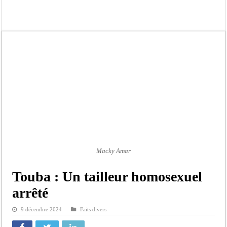
Kamb, l’Inspecteur de la jeunesse et des sports Guéladio Ba en tournée, un impor
« Quand le mandat s’achève, les discours ne suffisent plus » (Mamadou AW-Cand
Touba : convaincue d’avoir été empoisonnée, Amy Dione désigne le coupable av
Le Sénégal bénéficie de trois nouveaux financements de la Banque mondiale d’u
Linguère : Un élève de 14 ans meurt noyé dans un bassin de rétention
Gamou 1448 H / 2026 : le Comité scientifique dévoile les fondements du thème c
Assemblée nationale : Sonko valide onze dossiers chauds
Passation de service au 3FPT : Soulèye Kane officiellement installé, il décline s
Macky Amar
Touba : Un tailleur homosexuel
arrêté
9 décembre 2024
Faits divers