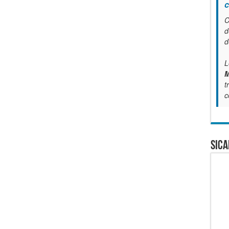
c
C
d
d
L
M
t
c
SICA