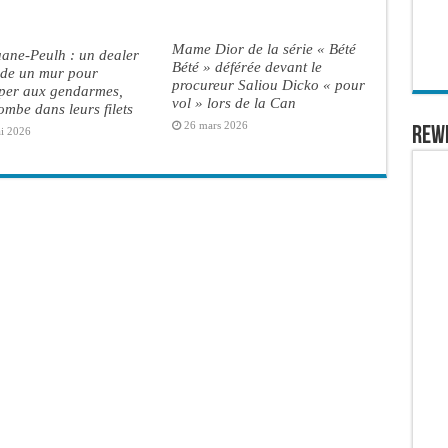
Mame Dior de la série « Bété
ane-Peulh : un dealer
Bété » déférée devant le
ade un mur pour
procureur Saliou Dicko « pour
per aux gendarmes,
vol » lors de la Can
ombe dans leurs filets
26 mars 2026
REW
i 2026