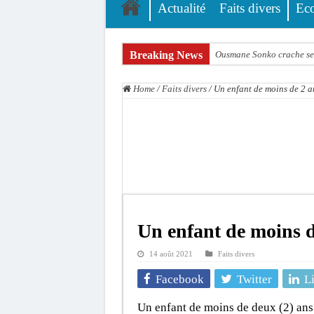
Actualité
Faits divers
Ec
Breaking News
Ousmane Sonko crache ses
Élections municipales : le
Home
/
Faits divers
/
Un enfant de moins de 2 
Gamou de Tivaouane 2026 :
Tivaouane : les recomman
Dakar : vaste opération d
Dahra Djoloff a vibré au
Inondations à Linguère, le
Affaire Pape Cheikh Diall
Un enfant de moins d
Moustapha Dramé rejoint
14 août 2021
Faits divers
Crise en Guinée Bissau : l
Facebook
Twitter
L
Un enfant de moins de deux (2) ans