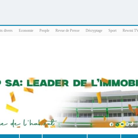
025 x86_64
ts divers
Economie
People
Revue de Presse
Décryptage
Sport
Rewmi T