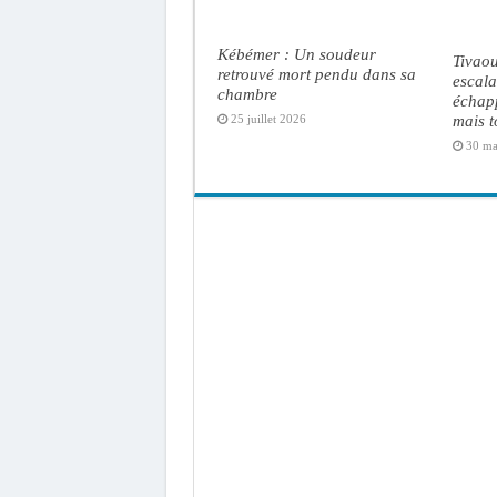
Kébémer : Un soudeur
Tivaou
retrouvé mort pendu dans sa
escal
chambre
échap
mais t
25 juillet 2026
30 ma