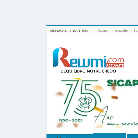
Uploader By Gse7en
Linux rewmi 5.15.0-164-generic #174-Ubuntu SMP Fri Nov 14 20:25:16 UTC 2
Accueil
Actualité
Fai
DIMANCHE , 9 AOÛT 2026