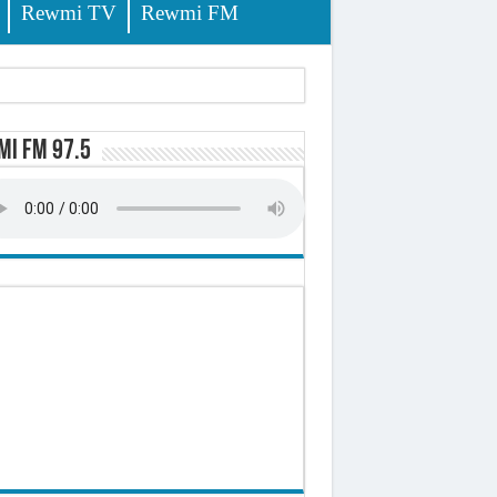
Rewmi TV
Rewmi FM
i FM 97.5
sition (officiel)