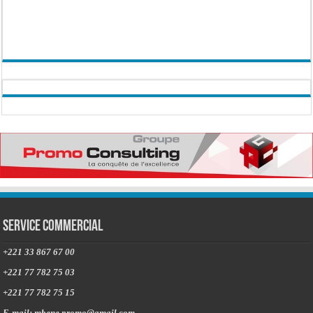
Service commercial
+221 33 867 67 00
+221 77 782 75 03
+221 77 782 75 15
E-mail: mbene.promo@gmail.com