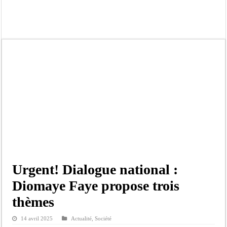
Kamb, l’Inspecteur de la jeunesse et des sports Guéladio Ba en tournée, un impor
« Quand le mandat s’achève, les discours ne suffisent plus » (Mamadou AW-Cand
Touba : convaincue d’avoir été empoisonnée, Amy Dione désigne le coupable av
Le Sénégal bénéficie de trois nouveaux financements de la Banque mondiale d’u
Linguère : Un élève de 14 ans meurt noyé dans un bassin de rétention
Gamou 1448 H / 2026 : le Comité scientifique dévoile les fondements du thème c
Assemblée nationale : Sonko valide onze dossiers chauds
Passation de service au 3FPT : Soulèye Kane officiellement installé, il décline s
Urgent! Dialogue national :
Diomaye Faye propose trois
thèmes
14 avril 2025
Actualité
,
Société