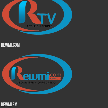
Rewmi.Com
Rewmi Fm