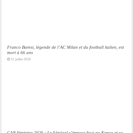
Franco Baresi, légende de l’AC Milan et du football italien, est
mort à 66 ans
31 juillet 2026
CAN féminine 2026 : Le Sénégal s’impose face au Kenya et se