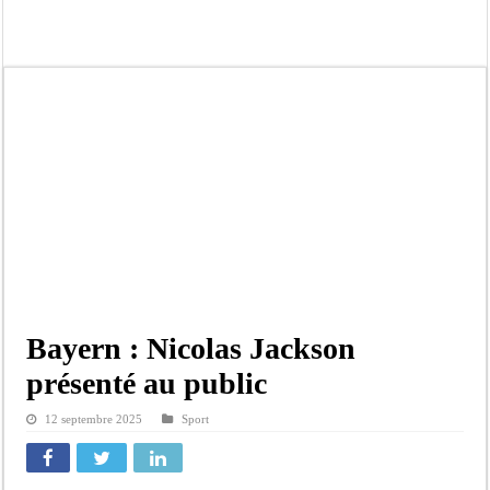
Ousmane Sonko crache ses vérités à Diomaye: « Des vies ne sont pas tombées p
Élections municipales : le calendrier fait débat
Gamou de Tivaouane 2026 : Habib Sy Mansour met en garde les influenceurs cont
Tivaouane : les recommandations du Khalife général des Tidianes pour le Gam
Dakar : vaste opération de la Gendarmerie, 60 abris provisoires démantelés et 2
Dahra Djoloff a vibré au rythme réservant un accueil exceptionnel au Présiden
Inondations à Linguère, le ministre Idrissa Samb apporte son soutien aux sinistr
Affaire Pape Cheikh Diallo et Cie : Ousmane Kane prédit une « cascade de relax
Bayern : Nicolas Jackson
présenté au public
12 septembre 2025
Sport